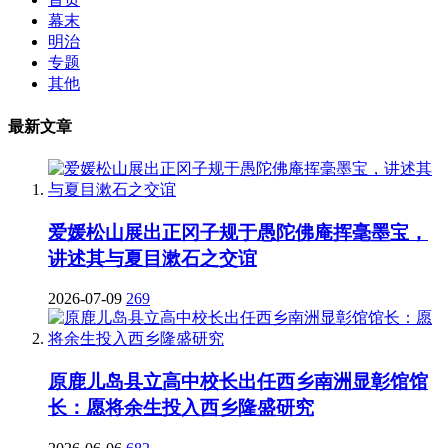
幕末
明治
专题
其他
最新文章
爱媛松山展出正冈子规于愚陀佛庵挥毫墨宝，
讲述其与夏目漱石之交谊
2026-07-09
269
原鹿儿岛县立高中校长出任西乡南洲显彰馆馆
长：愿将余生投入西乡隆盛研究