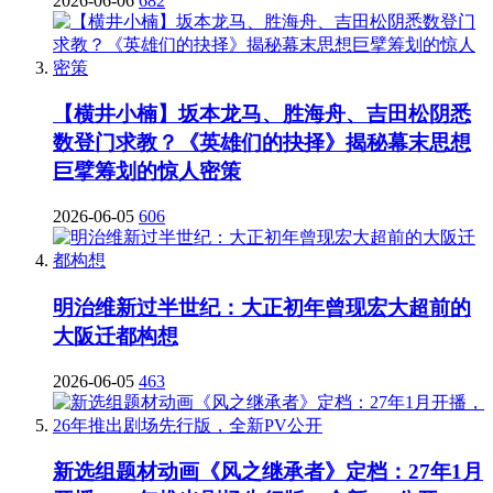
2026-06-06
682
【横井小楠】坂本龙马、胜海舟、吉田松阴悉
数登门求教？《英雄们的抉择》揭秘幕末思想
巨擘筹划的惊人密策
2026-06-05
606
明治维新过半世纪：大正初年曾现宏大超前的
大阪迁都构想
2026-06-05
463
新选组题材动画《风之继承者》定档：27年1月