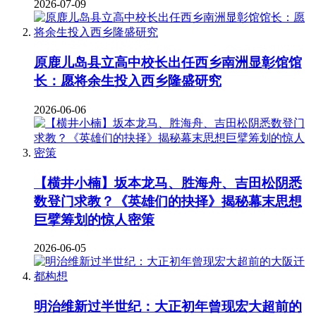
2026-07-09
原鹿儿岛县立高中校长出任西乡南洲显彰馆馆
长：愿将余生投入西乡隆盛研究
2026-06-06
【横井小楠】坂本龙马、胜海舟、吉田松阴悉
数登门求教？《英雄们的抉择》揭秘幕末思想
巨擘筹划的惊人密策
2026-06-05
明治维新过半世纪：大正初年曾现宏大超前的