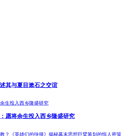
述其与夏目漱石之交谊
：愿将余生投入西乡隆盛研究