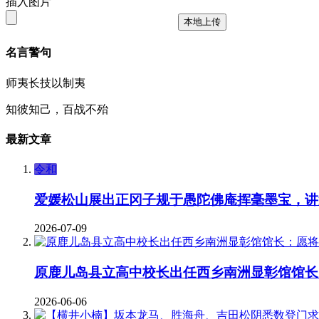
插入图片
本地上传
名言警句
师夷长技以制夷
知彼知己，百战不殆
最新文章
令和
爱媛松山展出正冈子规于愚陀佛庵挥毫墨宝，讲
2026-07-09
原鹿儿岛县立高中校长出任西乡南洲显彰馆馆长
2026-06-06