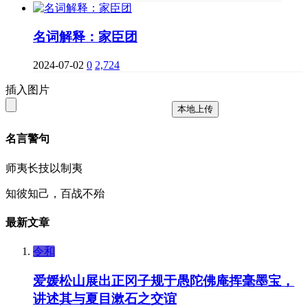
名词解释：家臣团
2024-07-02
0
2,724
插入图片
本地上传
名言警句
师夷长技以制夷
知彼知己，百战不殆
最新文章
令和
爱媛松山展出正冈子规于愚陀佛庵挥毫墨宝，
讲述其与夏目漱石之交谊