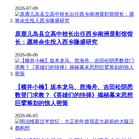
2026-07-09
原鹿儿岛县立高中校长出任西乡南洲显彰馆馆
长：愿将余生投入西乡隆盛研究
2026-06-06
【横井小楠】坂本龙马、胜海舟、吉田松阴悉
数登门求教？《英雄们的抉择》揭秘幕末思想
巨擘筹划的惊人密策
2026-06-05