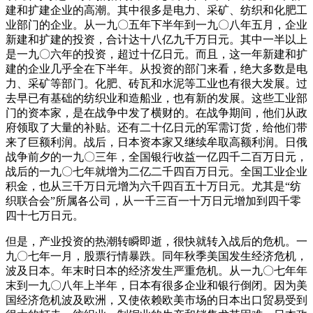
建和扩建企业的高潮。其中很多是电力、采矿、纺织和化肥工
业部门的企业。从一九〇五年下半年到一九〇八年五月，企业
新建和扩建的投资，合计达十八亿九千万日元。其中一半以上
是一九〇六年的投资，超过十亿日元。而且，这一年新建和扩
建的企业几乎全在下半年。从投资的部门来看，绝大多数是电
力、采矿等部门。化肥、砖瓦和水泥等工业也有很大发展。过
去早已有基础的纺织业和造船业，也有新的发展。这些工业部
门的资本家，是在战争中发了横财的。在战争期间，他们从政
府领取了大量的补贴。还有二十亿日元的军需订货，给他们带
来了巨额利润。战后，日本资本家又继续牟取高额利润。日俄
战争前夕的一九〇三年，全国银行收益一亿四千二百万日元，
战后的一九〇七年就增为二亿二千四百万日元。全国工业企业
积金，也从三千万日元增为六千四百五十万日元。尤其是“纺
织联合会”所属各公司，从一千三百一十万日元增加到四千零
四十七万日元。
但是，产业投资的热潮转瞬即逝，很快就转入战后的危机。一
九〇七年一月，股票行情暴跌。同年秋季美国发生经济危机，
波及日本。年末时日本的经济发生严重危机。从一九〇七年年
末到一九〇八年上半年，日本有很多企业和银行倒闭。因为美
国经济危机波及欧洲，又使依赖欧美市场的日本出口贸易受到