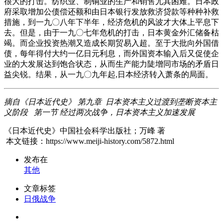
很大的打击。纺织业、制铜业的生产和销售尤其困难。日本政
府采取增加公债偿还额和由日本银行发放救济贷款等种种补救
措施，到一九〇八年下半年，经济危机的风波才大体上平息下
去。但是，由于一九〇七年危机的打击，日本黄金外汇储备枯
竭。而企业投资热潮又造成长期贸易入超。至于大批向外国借
债，每年得付大约一亿日元利息，而外国资本输入后又促使企
业的大发展达到饱合状态，从而生产能力陡增同市场的矛盾日
益尖锐。结果，从一九〇九年起,日本经济转入萧条的局面。
摘自《日本近代史》 第九章 日本资本主义过渡到垄断资本主
义阶段 第一节 经过两次战争，日本资本主义加速发展
《日本近代史》中国社会科学出版社；万峰 著
本文链接：https://www.meiji-history.com/5872.html
发布在
其他
文章标签
日俄战争