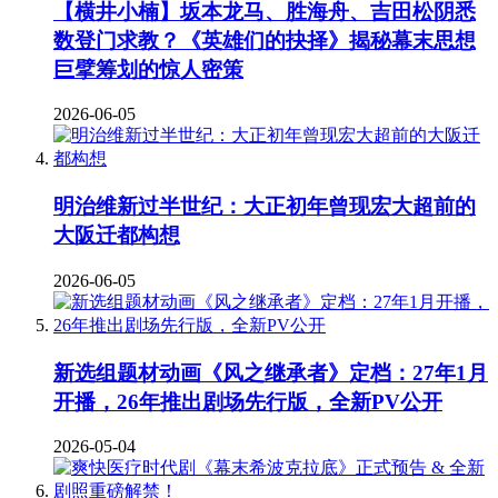
【横井小楠】坂本龙马、胜海舟、吉田松阴悉
数登门求教？《英雄们的抉择》揭秘幕末思想
巨擘筹划的惊人密策
2026-06-05
明治维新过半世纪：大正初年曾现宏大超前的
大阪迁都构想
2026-06-05
新选组题材动画《风之继承者》定档：27年1月
开播，26年推出剧场先行版，全新PV公开
2026-05-04