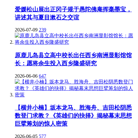
爱媛松山展出正冈子规于愚陀佛庵挥毫墨宝，
讲述其与夏目漱石之交谊
2026-07-09
239
原鹿儿岛县立高中校长出任西乡南洲显彰馆馆
长：愿将余生投入西乡隆盛研究
2026-06-06
647
【横井小楠】坂本龙马、胜海舟、吉田松阴悉
数登门求教？《英雄们的抉择》揭秘幕末思想
巨擘筹划的惊人密策
2026-06-05
577