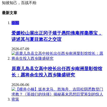
知彼知己，百战不殆
最新文章
令和
爱媛松山展出正冈子规于愚陀佛庵挥毫墨宝，
讲述其与夏目漱石之交谊
2026-07-09
原鹿儿岛县立高中校长出任西乡南洲显彰馆馆
长：愿将余生投入西乡隆盛研究
2026-06-06