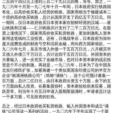
二百四十四日元上涨到三百二十九日元四角，等等。加之，一
九〇六年十月至一九〇七年十月一年间，日本政府实行铁路国
有化，以高价收买私人经营的铁路。国家用相当于修建成本二
十倍的高价收买铁路，总计从国库开支了四亿五千万日元。同
一期间，仅日本政府收买日本资本家在朝鲜经营的汉城——釜
山铁路和汉城——仁川铁路共计支付了二千二百万日元。在股
票上涨情况下，国家用高价收买私营铁路，更加刺激私人资本
家用这笔钱向工业投资。还有，日俄战争后，日本政府为弥补
庞大战费造成的财政亏空和活跃金融，而向西方国家借款。一
九〇六年七月，东京市借入外债一千五百万日元，八月横滨市
又借入外债三千万日元，共计达四千五百万日元。外国资本的
大量输入，进一步充实了金融市场，也对日本资本家的战后投
资是个不小的刺激。再就是，一九〇六年，日本为了在中国东
北实行殖民扩张，加紧筹建一个类似英国东印度公司的半官方
企业“南满洲铁路公司”（简称“满铁”）。这个公司预计募集一
百万股，总计二亿日元，由日本政府出资五十万股，余下的五
十万股由私人投资。在募集股份时，资本家纷纷前来应募，踊
跃异常。到当年十月五日申请入股期限届满时，申请者总计达
一千多万股，可见投资的狂热。
总之，经过日本政府收买私营铁路、输入外国资本和成立“满
铁”公司等这一系列的活动，一九〇六年下半年出现了一个新