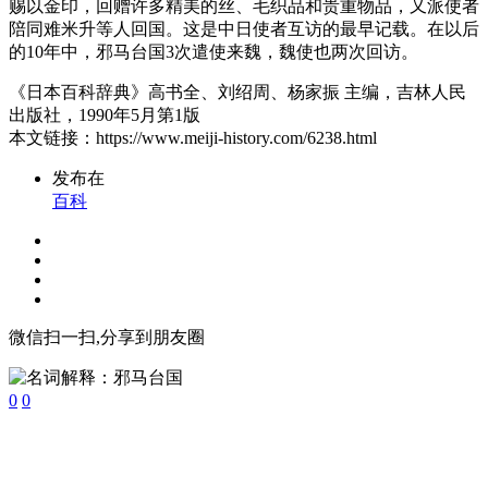
赐以金印，回赠许多精美的丝、毛织品和贵重物品，又派使者
陪同难米升等人回国。这是中日使者互访的最早记载。在以后
的10年中，邪马台国3次遣使来魏，魏使也两次回访。
《日本百科辞典》高书全、刘绍周、杨家振 主编，吉林人民
出版社，1990年5月第1版
本文链接：https://www.meiji-history.com/6238.html
发布在
百科
微信扫一扫,分享到朋友圈
0
0