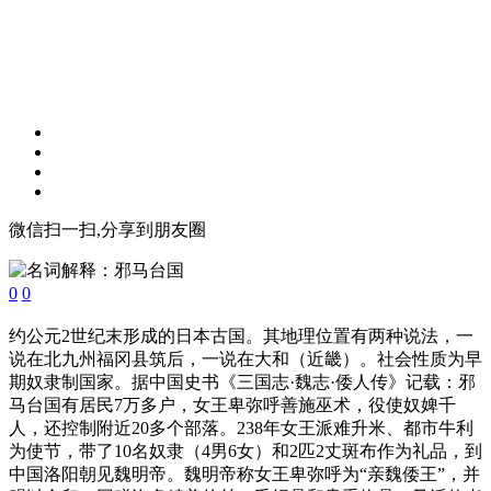
微信扫一扫,分享到朋友圈
0
0
约公元2世纪末形成的日本古国。其地理位置有两种说法，一
说在北九州福冈县筑后，一说在大和（近畿）。社会性质为早
期奴隶制国家。据中国史书《三国志·魏志·倭人传》记载：邪
马台国有居民7万多户，女王卑弥呼善施巫术，役使奴婢千
人，还控制附近20多个部落。238年女王派难升米、都市牛利
为使节，带了10名奴隶（4男6女）和2匹2丈斑布作为礼品，到
中国洛阳朝见魏明帝。魏明帝称女王卑弥呼为“亲魏倭王”，并