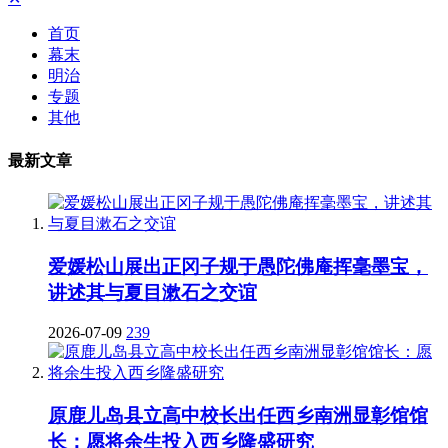
首页
幕末
明治
专题
其他
最新文章
爱媛松山展出正冈子规于愚陀佛庵挥毫墨宝，
讲述其与夏目漱石之交谊
2026-07-09
239
原鹿儿岛县立高中校长出任西乡南洲显彰馆馆
长：愿将余生投入西乡隆盛研究