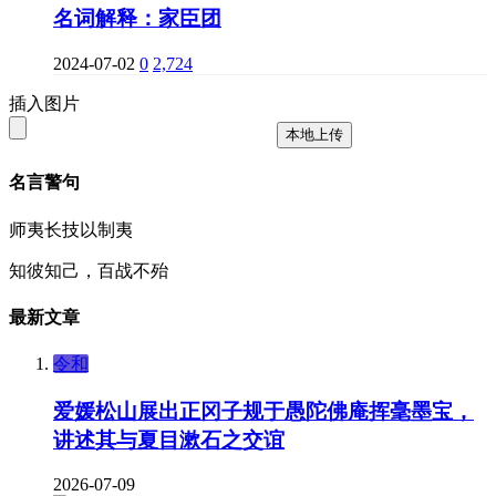
名词解释：家臣团
2024-07-02
0
2,724
插入图片
本地上传
名言警句
师夷长技以制夷
知彼知己，百战不殆
最新文章
令和
爱媛松山展出正冈子规于愚陀佛庵挥毫墨宝，
讲述其与夏目漱石之交谊
2026-07-09