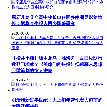
原鹿儿岛县立高中校长出任西乡南洲显彰馆馆
长：愿将余生投入西乡隆盛研究
2026-06-06
【横井小楠】坂本龙马、胜海舟、吉田松阴悉
数登门求教？《英雄们的抉择》揭秘幕末思想
巨擘筹划的惊人密策
2026-06-05
明治维新过半世纪：大正初年曾现宏大超前的
大阪迁都构想