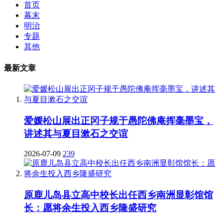
首页
幕末
明治
专题
其他
最新文章
爱媛松山展出正冈子规于愚陀佛庵挥毫墨宝，
讲述其与夏目漱石之交谊
2026-07-09
239
原鹿儿岛县立高中校长出任西乡南洲显彰馆馆
长：愿将余生投入西乡隆盛研究