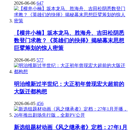
2026-06-06
647
【横井小楠】坂本龙马、胜海舟、吉田松阴悉
数登门求教？《英雄们的抉择》揭秘幕末思想
巨擘筹划的惊人密策
2026-06-05
577
明治维新过半世纪：大正初年曾现宏大超前的
大阪迁都构想
2026-06-05
456
新选组题材动画《风之继承者》定档：27年1月