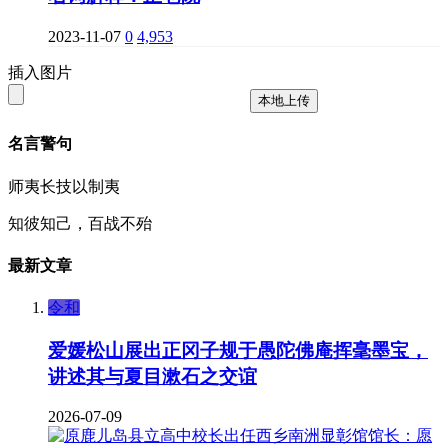
2023-11-07
0
4,953
插入图片
本地上传
名言警句
师夷长技以制夷
知彼知己，百战不殆
最新文章
令和
爱媛松山展出正冈子规于愚陀佛庵挥毫墨宝，
讲述其与夏目漱石之交谊
2026-07-09