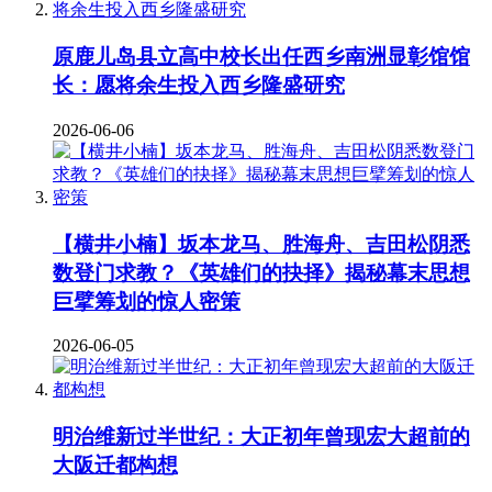
原鹿儿岛县立高中校长出任西乡南洲显彰馆馆
长：愿将余生投入西乡隆盛研究
2026-06-06
【横井小楠】坂本龙马、胜海舟、吉田松阴悉
数登门求教？《英雄们的抉择》揭秘幕末思想
巨擘筹划的惊人密策
2026-06-05
明治维新过半世纪：大正初年曾现宏大超前的
大阪迁都构想