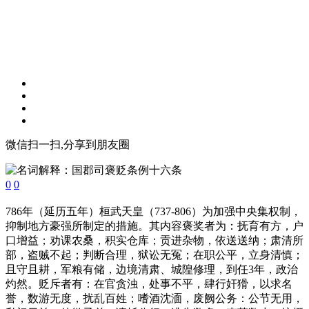
微信扫一扫,分享到朋友圈
0
0
786年（延历五年）桓武天皇（737-806）为加强中央集权制，
抑制地方豪强所制定的措施。其内容褒奖者为：抚育有方，户
口增益；劝课农桑，积实仓库；贡进杂物，依送送纳；肃清所
部，盗贼不起；判断合理，狱讼无冤；在职公平，立身清慎；
且守且耕，军粮有储，边境清肃、城隍修理，到任3年，政治
灼然。贬斥者有：在官贪浊，处事不平，肆行奸猾，以求名
誉，数游无度，扰乱百姓；嗜酒沈湎，废阙公务：公节无用，