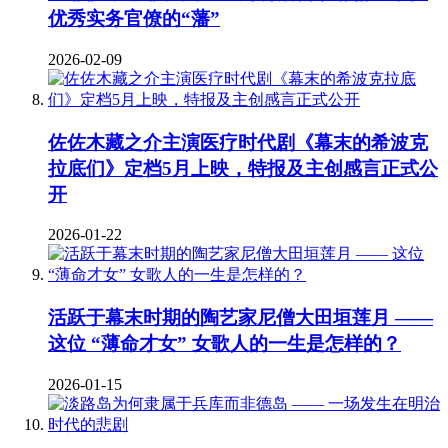
优秀实务官僚的“藩”
2026-02-09
佐佐木藏之介主演医疗时代剧《幕末的希波克
拉底们》定档5月上映，特报及主创感言正式公
开
2026-01-22
活跃于幕末时期的陶艺家尼僧大田垣莲月 ——
这位 “薄命才女” 女歌人的一生是怎样的？
2026-01-15