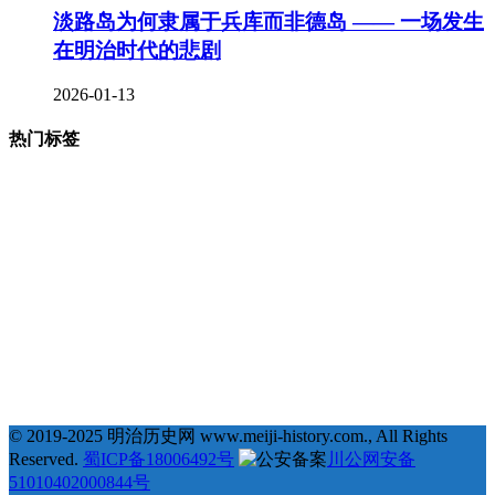
淡路岛为何隶属于兵库而非德岛 —— 一场发生
在明治时代的悲剧
2026-01-13
热门标签
377
123
68
35
# 地理 #
# 宗教 #
# 明治维新 #
# 福泽谕吉 #
31
25
23
22
# 萨摩藩 #
# 德川幕府 #
# 长州藩 #
# 新选组 #
22
21
20
19
# 戊辰战争 #
# 教育 #
# 自由民权运动 #
# 日俄战争 #
18
18
18
17
# 劝学篇 #
# 会津藩 #
# 倒幕运动 #
# 西乡隆盛 #
17
17
16
16
# 文化 #
# 条约 #
# 土佐藩 #
# 德川庆喜 #
15
15
14
# 坂本龙马 #
# 俄国 #
# 大久保利通 #
© 2019-2025 明治历史网 www.meiji-history.com., All Rights
Reserved.
蜀ICP备18006492号
川公网安备
51010402000844号