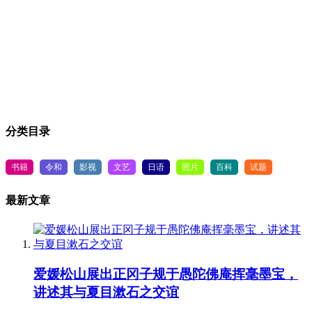
分类目录
书籍
令和
影视
文艺
日语
照片
百科
试题
最新文章
爱媛松山展出正冈子规于愚陀佛庵挥毫墨宝，
讲述其与夏目漱石之交谊