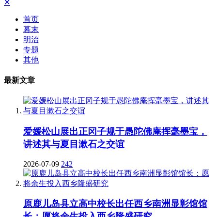
✕
首页
幕末
明治
专题
其他
最新文章
爱媛松山展出正冈子规于愚陀佛庵挥毫墨宝，
讲述其与夏目漱石之交谊
2026-07-09
242
原鹿儿岛县立高中校长出任西乡南洲显彰馆馆
长：愿将余生投入西乡隆盛研究