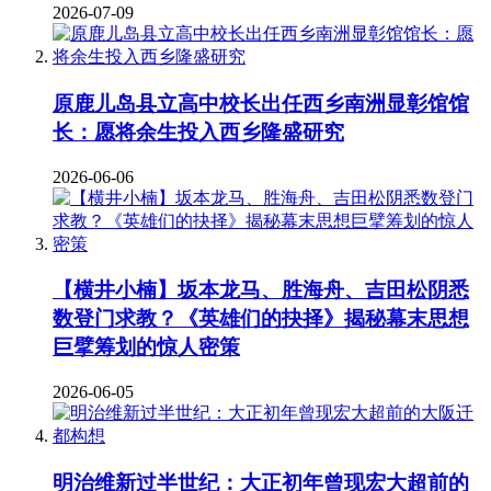
2026-07-09
原鹿儿岛县立高中校长出任西乡南洲显彰馆馆
长：愿将余生投入西乡隆盛研究
2026-06-06
【横井小楠】坂本龙马、胜海舟、吉田松阴悉
数登门求教？《英雄们的抉择》揭秘幕末思想
巨擘筹划的惊人密策
2026-06-05
明治维新过半世纪：大正初年曾现宏大超前的