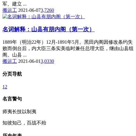
军、建立 ...
搬运工
2021-06-07
3,726
0
名词解释：山县有朋内阁（第一次）
1889年（明治22年）12月-1891年5月。黑田内阁因修改条约失
败而倒台后，内大臣三条实美临时兼任总理大臣，继由山县组
阁。山县 ...
搬运工
2021-06-01
3,033
0
分页导航
1
2
名言警句
师夷长技以制夷
知彼知己，百战不殆
历史年表