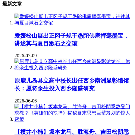
最新文章
爱媛松山展出正冈子规于愚陀佛庵挥毫墨宝，
讲述其与夏目漱石之交谊
2026-07-09
原鹿儿岛县立高中校长出任西乡南洲显彰馆馆
长：愿将余生投入西乡隆盛研究
2026-06-06
【横井小楠】坂本龙马、胜海舟、吉田松阴悉