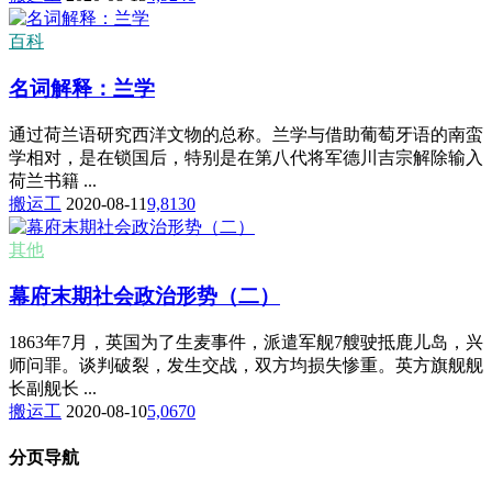
百科
名词解释：兰学
通过荷兰语研究西洋文物的总称。兰学与借助葡萄牙语的南蛮
学相对，是在锁国后，特别是在第八代将军德川吉宗解除输入
荷兰书籍 ...
搬运工
2020-08-11
9,813
0
其他
幕府末期社会政治形势（二）
1863年7月，英国为了生麦事件，派遣军舰7艘驶抵鹿儿岛，兴
师问罪。谈判破裂，发生交战，双方均损失惨重。英方旗舰舰
长副舰长 ...
搬运工
2020-08-10
5,067
0
分页导航