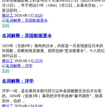
日本先驱摄影家上野彦马生于天保9年8月27日（西历1838年10
月15日），卒于明治37年（1904）5月22日，从幕末开始，一
直活跃到 ...
搬运工
2020-08-13
7,932
0
百科
名词解释：异国船驱逐令
1825年（文政8年）颁布的法令，内容是一旦发现接近日本的
外国船，应断然将其驱逐。因而也称“坚决驱逐令”。十八世纪
末叶以后 ...
搬运工
2020-08-13
5,357
0
百科
名词解释：洋学
洋学一词，是在幕府末期与荷兰以外各国频繁交涉后才出现
的。1856年（安政3年）幕府把洋学所改称“蕃书调所”，除英
语外，也积 ...
搬运工
2020-08-13
4,924
0