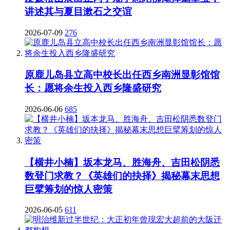
讲述其与夏目漱石之交谊
2026-07-09
276
原鹿儿岛县立高中校长出任西乡南洲显彰馆馆
长：愿将余生投入西乡隆盛研究
2026-06-06
685
【横井小楠】坂本龙马、胜海舟、吉田松阴悉
数登门求教？《英雄们的抉择》揭秘幕末思想
巨擘筹划的惊人密策
2026-06-05
611