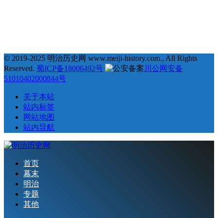
18
18
18
17
# 劝学篇 #
# 会津藩 #
# 倒幕运动 #
# 西乡隆盛 #
17
17
16
16
# 文化 #
# 条约 #
# 土佐藩 #
# 德川庆喜 #
15
15
14
# 坂本龙马 #
# 俄国 #
# 大久保利通 #
© 2019-2025 明治历史网 www.meiji-history.com., All Rights
Reserved.
蜀ICP备18006492号
川公网安备
51010402000844号
关于本站
站内标签
网站地图
站内导航
首页
幕末
明治
专题
其他