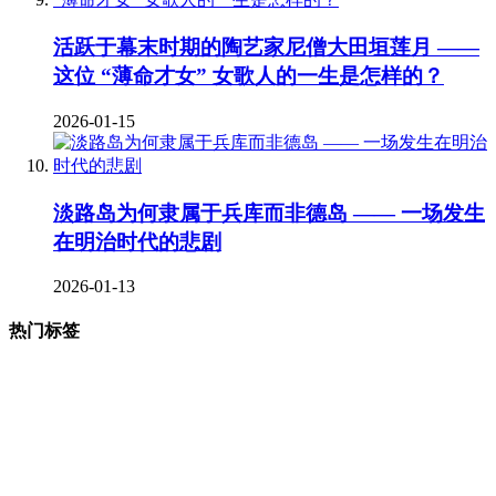
活跃于幕末时期的陶艺家尼僧大田垣莲月 ——
这位 “薄命才女” 女歌人的一生是怎样的？
2026-01-15
淡路岛为何隶属于兵库而非德岛 —— 一场发生
在明治时代的悲剧
2026-01-13
热门标签
377
123
68
35
# 地理 #
# 宗教 #
# 明治维新 #
# 福泽谕吉 #
31
25
23
22
# 萨摩藩 #
# 德川幕府 #
# 长州藩 #
# 新选组 #
22
21
20
19
# 戊辰战争 #
# 教育 #
# 自由民权运动 #
# 日俄战争 #