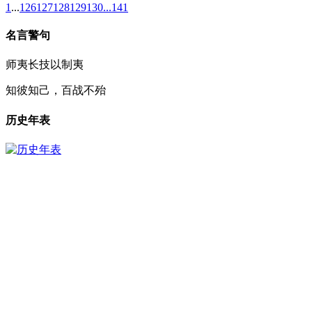
1
...
126
127
128
129
130
...
141
名言警句
师夷长技以制夷
知彼知己，百战不殆
历史年表