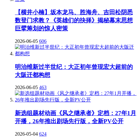
【横井小楠】坂本龙马、胜海舟、吉田松阴悉
数登门求教？《英雄们的抉择》揭秘幕末思想
巨擘筹划的惊人密策
2026-06-05
606
明治维新过半世纪：大正初年曾现宏大超前的
大阪迁都构想
2026-06-05
463
新选组题材动画《风之继承者》定档：27年1月
开播，26年推出剧场先行版，全新PV公开
2026-05-04
624