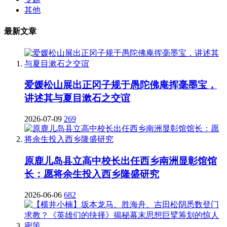
其他
最新文章
爱媛松山展出正冈子规于愚陀佛庵挥毫墨宝，
讲述其与夏目漱石之交谊
2026-07-09
269
原鹿儿岛县立高中校长出任西乡南洲显彰馆馆
长：愿将余生投入西乡隆盛研究
2026-06-06
682