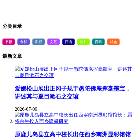
分类目录
书籍
令和
影视
文艺
日语
照片
百科
试题
最新文章
爱媛松山展出正冈子规于愚陀佛庵挥毫墨宝，
讲述其与夏目漱石之交谊
2026-07-09
原鹿儿岛县立高中校长出任西乡南洲显彰馆馆