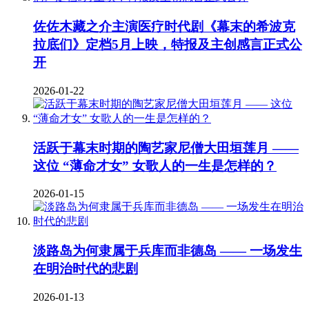
佐佐木藏之介主演医疗时代剧《幕末的希波克
拉底们》定档5月上映，特报及主创感言正式公
开
2026-01-22
活跃于幕末时期的陶艺家尼僧大田垣莲月 ——
这位 “薄命才女” 女歌人的一生是怎样的？
2026-01-15
淡路岛为何隶属于兵库而非德岛 —— 一场发生
在明治时代的悲剧
2026-01-13