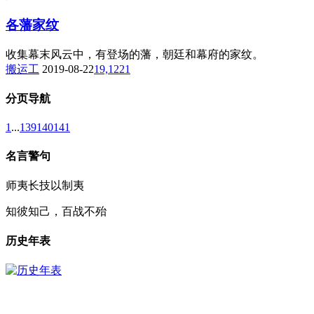
各藩家纹
收集幕末风云中，有登场的藩，朝廷和幕府的家纹。
搬运工
2019-08-22
19,122
1
分页导航
1
...
139
140
141
名言警句
师夷长技以制夷
知彼知己，百战不殆
历史年表