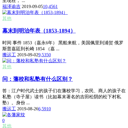
至现在， ...
福泽谕吉
2019-09-05
10,456
1
其他
幕末到明治年表（1853-1894）
时间 事件 1853（嘉永6年） 黑船来航，美国佩里到浦贺 俄罗
斯普嘉廷到长崎 1854 （嘉 ...
搬运工
2019-09-02
9,535
0
其他
问：藩校和私塾有什么区别？
答：江户时代武士的孩子们在藩校学习，农民、商人的孩子在
私塾（寺子屋）读书（比如幕末著名的吉田松阴的松下村私
塾）。身份 ...
搬运工
2019-08-26
6,591
0
0
其他