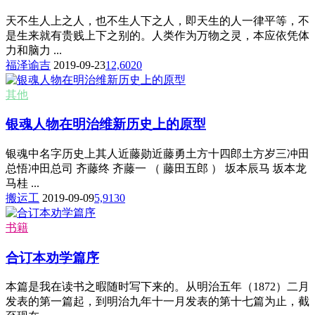
天不生人上之人，也不生人下之人，即天生的人一律平等，不
是生来就有贵贱上下之别的。人类作为万物之灵，本应依凭体
力和脑力 ...
福泽谕吉
2019-09-23
12,602
0
其他
银魂人物在明治维新历史上的原型
银魂中名字历史上其人近藤勋近藤勇土方十四郎土方岁三冲田
总悟冲田总司 齐藤终 齐藤一 （ 藤田五郎 ） 坂本辰马 坂本龙
马桂 ...
搬运工
2019-09-09
5,913
0
书籍
合订本劝学篇序
本篇是我在读书之暇随时写下来的。从明治五年（1872）二月
发表的第一篇起，到明治九年十一月发表的第十七篇为止，截