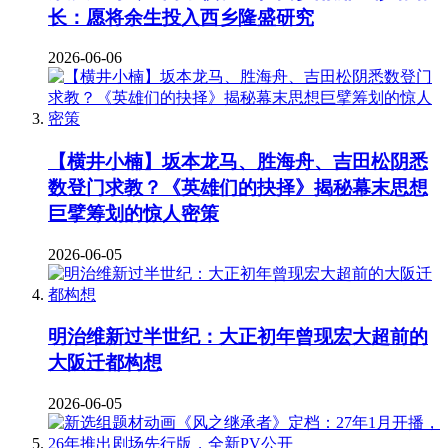
长：愿将余生投入西乡隆盛研究
2026-06-06
【横井小楠】坂本龙马、胜海舟、吉田松阴悉
数登门求教？《英雄们的抉择》揭秘幕末思想
巨擘筹划的惊人密策
2026-06-05
明治维新过半世纪：大正初年曾现宏大超前的
大阪迁都构想
2026-06-05