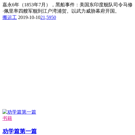
嘉永6年（1853年7月），黑船事件：美国东印度舰队司令马修
·佩里率四艘军舰到江户湾浦贺。以武力威胁幕府开国。
搬运工
2019-10-10
21,595
0
书籍
劝学篇第一篇