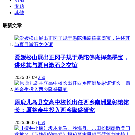
专题
其他
最新文章
爱媛松山展出正冈子规于愚陀佛庵挥毫墨宝，
讲述其与夏目漱石之交谊
2026-07-09
250
原鹿儿岛县立高中校长出任西乡南洲显彰馆馆
长：愿将余生投入西乡隆盛研究
2026-06-06
659