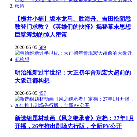
【横井小楠】坂本龙马、胜海舟、吉田松阴悉
数登门求教？《英雄们的抉择》揭秘幕末思想
巨擘筹划的惊人密策
2026-06-05
589
明治维新过半世纪：大正初年曾现宏大超前的
大阪迁都构想
2026-06-05
457
新选组题材动画《风之继承者》定档：27年1月
开播，26年推出剧场先行版，全新PV公开