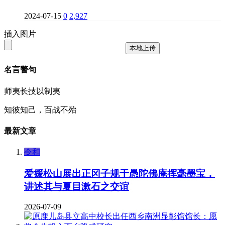
2024-07-15
0
2,927
插入图片
本地上传
名言警句
师夷长技以制夷
知彼知己，百战不殆
最新文章
令和
爱媛松山展出正冈子规于愚陀佛庵挥毫墨宝，
讲述其与夏目漱石之交谊
2026-07-09