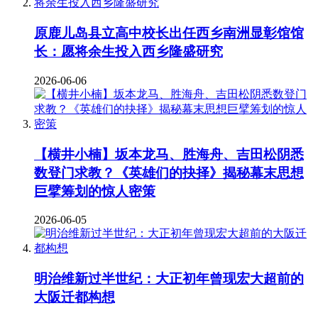
原鹿儿岛县立高中校长出任西乡南洲显彰馆馆
长：愿将余生投入西乡隆盛研究
2026-06-06
【横井小楠】坂本龙马、胜海舟、吉田松阴悉
数登门求教？《英雄们的抉择》揭秘幕末思想
巨擘筹划的惊人密策
2026-06-05
明治维新过半世纪：大正初年曾现宏大超前的
大阪迁都构想