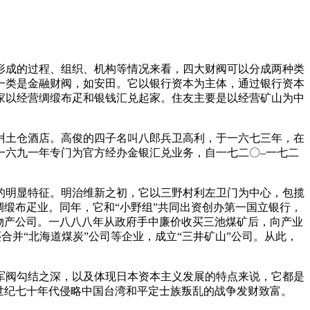
形成的过程、组织、机构等情况来看，四大财阀可以分成两种类
一类是金融财阀，如安田。它以银行资本为主体，通过银行资本
家以经营绸缎布疋和银钱汇兑起家。住友主要是以经营矿山为中
爿土仓酒店。高俊的四子名叫八郎兵卫高利，于一六七三年，在
一六九一年专门为官方经办金银汇兑业务，自一七二〇–一七二
的明显特征。明治维新之初，它以三野村利左卫门为中心，包揽
缎布疋业。同年，它和“小野组”共同出资创办第一国立银行，
物产公司。一八八八年从政府手中廉价收买三池煤矿后，向产业
合并“北海道煤炭”公司等企业，成立“三井矿山”公司。从此，
军阀勾结之深，以及体现日本资本主义发展的特点来说，它都是
世纪七十年代侵略中国台湾和平定士族叛乱的战争发财致富。