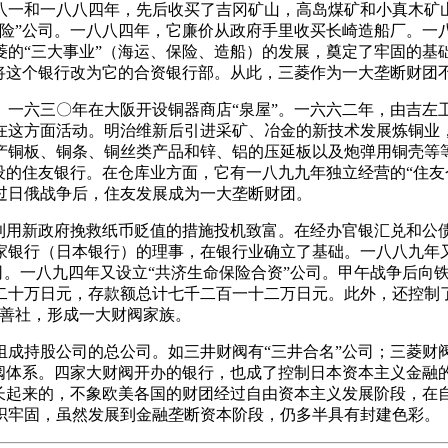
八一和一八八四年，先后收买了吉冈矿山，高岛煤矿和小真木矿
险”公司。一八八四年，它廉价从政府手里收买长崎造船厂。一八
菱的“三大事业”（海运、保险、造船）的发展，奠定了牢固的基
将这个银行改为它的合资银行部。从此，三菱作为一大垄断财团
。一六三〇年在大阪开设铜器商店“泉屋”。一六六二年，由吉左
在这方面活动。明治维新后引进采矿、冶金的新技术发展炼铜业
铜板、铜条、铜丝类产品和锌、铝的压延板以及炮弹用铜壳等等。
设的住友银行。在仓库业方面，它有一八九九年独立经营的“住友
过日俄战争后，住友发展成为一大垄断财团。
，利用新政府挽救纸币贬值的措施投机致富。在经办官银汇兑和公
家银行（日本银行）的理事，在银行业确立了基础。一八八九年又
公司。一八九四年又设立“共济生命保险合资”公司。甲午战争后
二十万日元，存款额总计七千二百一十二万日元。此外，还控制了
保善社，形成一大财阀家族。
成持股公司的总公司。如三井财阀有“三井合名”公司；三菱财阀
财阀体系。四家大财阀开办的银行，也成了控制日本资本主义金融
成长起来的，不象欧美各国的财团经过自由资本主义发展阶段，在
织牢固，虽然发展到金融垄断资本阶段，仍多半具有封建色彩。