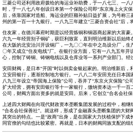
三菱公司还利用政府拨给的海运业补助费，于一八七三、一八
时，于一八七八年创设日本第一个保险公司即“东京海上火灾保
后，依靠国家对造船、海运业的巨额补贴日益扩展，为号称三
州的第一百一十九银行。一八九三年建立“三菱合资会社”后，
住友家，在德川幕府时期是以经营炼铜和铜器商起家的大富豪
六九一年经营别子铜矿，获巨利致富，直到明治维新以后始终
在大阪的北安治川开设铜厂，一九〇〇年在中之岛设分厂，生产
〇年又成立“住友电线”厂。在银行业方面，它有一八九五年开
心，控制了铸铜、铸钢电线以及仓库业等一系列产业部门。经
安田财阀，是日本“开国”时以倒卖金银起家的。明治维新后
立安田银行，逐渐控制地方银行。一八八二年安田充任日本国
八九三年设立“帝国海上保险”公司，吞并了“东京火灾保险”
扩大经营，拥有安田银行等十一家银行，缴纳资本达一千一百
公司，财阀方面出资多的就是安田。后来，它创立“合名会社
上述四大财阀在向现代财政资本垄断集团发展的过程中，相继组
“合名会社保善社”。就这样，形成了金融寡头垄断集团的大
其突出的特点。一是“政商”出身，是在国家大力扶植保护下
同官僚的勾结也比较紧密。再就是，日本的财阀同族支配的组