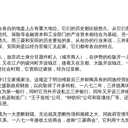
在各自的地盘上占有重大地位。它们的历史都比较悠久。从它们
信托、保险等金融资本和工业部门的产业资本相结合为基础。另
悠久。而三菱和安田的历史要短的多。从创办的行业来说，三井
家。安田则是以经办官银汇兑起家。它们都有各自的特点。
人，放弃武士身分甘愿作町人（城市商人），在伊势的松阪开一
，又在江户的骏河町开设钱庄，接着又在京都、大阪开设钱庄。
建社会时期，它资助过诸侯，经办过皇粮。
并订立家规家法。这规定了明治维新后三井财阀具有的同族经营
支援新政府财政，以此取得了许多特权。一八七二年，三井脱离绸
行改为第一银行，同时它另外开设私立三井银行。同年又开设三井
机器制造厂）“王子造纸”公司、“钟纺织”公司和富缫丝厂等。还
采恩。
成为一大垄断财团。无论就其垄断性强和规模之大、同政府官僚
关系。一八七一年接收土佐商会，改称“三菱商会”。它利用十九