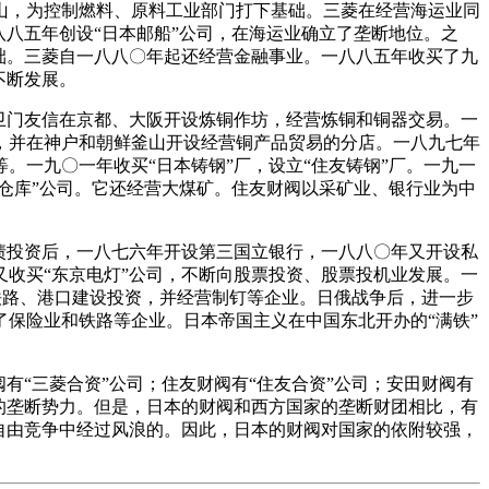
山，为控制燃料、原料工业部门打下基础。三菱在经营海运业同
八五年创设“日本邮船”公司，在海运业确立了垄断地位。之
础。三菱自一八八〇年起还经营金融事业。一八八五年收买了九
不断发展。
卫门友信在京都、大阪开设炼铜作坊，经营炼铜和铜器交易。一
，并在神户和朝鲜釜山开设经营铜产品贸易的分店。一八九七年
一九〇一年收买“日本铸钢”厂，设立“住友铸钢”厂。一九一
仓库”公司。它还经营大煤矿。住友财阀以采矿业、银行业为中
债投资后，一八七六年开设第三国立银行，一八八〇年又开设私
收买“东京电灯”公司，不断向股票投资、股票投机业发展。一
向铁路、港口建设投资，并经营制钉等企业。日俄战争后，进一步
保险业和铁路等企业。日本帝国主义在中国东北开办的“满铁”
有“三菱合资”公司；住友财阀有“住友合资”公司；安田财阀有
的垄断势力。但是，日本的财阀和西方国家的垄断财团相比，有
自由竞争中经过风浪的。因此，日本的财阀对国家的依附较强，