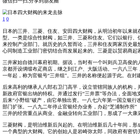
微信扫一扫,分享到朋友圈
1
0
日本的三井、三菱、住友、安田四大财阀，从明治初年以来就
型。一类是综合性财阀，如三井、三菱和住友。它们以银行、
来控制产业部门。就历史的久暂而论，三井和住友两家历史最
心同制造工业部门密切结合而发展起来的。三菱是以贸易商起
三井家始自德川幕府初期。据说，当时有一个叫则兵卫高俊的
京都开设绸缎布疋商店，继之到江户、大阪活动。一六八三年
一年起，称为官银号“三井组”。三井的名称便起源于此。在封
后来高利的继承人八郎右卫门高平，设立管辖同族人的机构，
新政府官银出纳的特权。并通过发行“三井票”等办法，全面地
后来“小野组”破产，由它单独出资。一八七六年第一国立银
部门扩张。一八九二年停止官银经办业务，办起“芝浦制作所”（
三井的经营重点从商业、金融业转向工业部门，形成了一大康
三菱财阀，是明治维新后兴起的。在明治维新后几十年间，形
一个典型的大财阀。它的创始人是岩崎弥太郎，同政府有密切