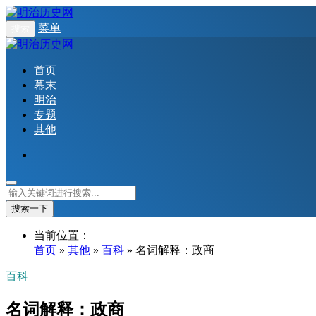
菜单
搜索
首页
幕末
明治
专题
其他
搜索一下
当前位置：
首页
»
其他
»
百科
» 名词解释：政商
百科
名词解释：政商