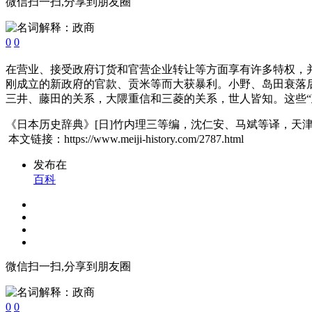
微信扫一扫,分享到朋友圈
0
0
在营业、接受政府订货和官营企业转让等方面享有许多特权，
刚成立的新政府的官款、贡米等而大获暴利。小野、岛田衰落
三井、藤田的关系，大隈重信和三菱的关系，世人皆知。这些“
《日本历史辞典》[日]竹内理三等编，沈仁安、马斌等译，天津
本文链接：https://www.meiji-history.com/2787.html
发布在
百科
微信扫一扫,分享到朋友圈
0
0