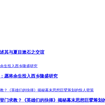
述其与夏目漱石之交谊
：愿将余生投入西乡隆盛研究
登门求教？《英雄们的抉择》揭秘幕末思想巨擘筹划