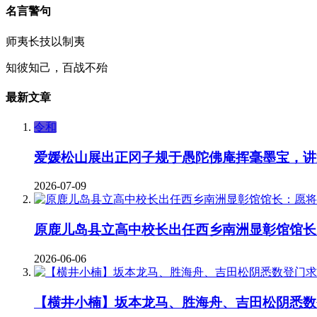
名言警句
师夷长技以制夷
知彼知己，百战不殆
最新文章
令和
爱媛松山展出正冈子规于愚陀佛庵挥毫墨宝，讲
2026-07-09
原鹿儿岛县立高中校长出任西乡南洲显彰馆馆长
2026-06-06
【横井小楠】坂本龙马、胜海舟、吉田松阴悉数