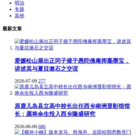
明治
专题
其他
最新文章
爱媛松山展出正冈子规于愚陀佛庵挥毫墨宝，
讲述其与夏目漱石之交谊
2026-07-09
277
原鹿儿岛县立高中校长出任西乡南洲显彰馆馆
长：愿将余生投入西乡隆盛研究
2026-06-06
686