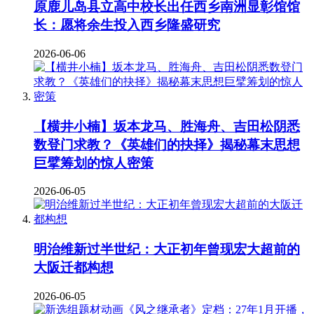
原鹿儿岛县立高中校长出任西乡南洲显彰馆馆
长：愿将余生投入西乡隆盛研究
2026-06-06
【横井小楠】坂本龙马、胜海舟、吉田松阴悉
数登门求教？《英雄们的抉择》揭秘幕末思想
巨擘筹划的惊人密策
2026-06-05
明治维新过半世纪：大正初年曾现宏大超前的
大阪迁都构想
2026-06-05