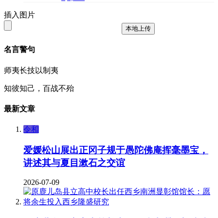
插入图片
本地上传
名言警句
师夷长技以制夷
知彼知己，百战不殆
最新文章
令和
爱媛松山展出正冈子规于愚陀佛庵挥毫墨宝，
讲述其与夏目漱石之交谊
2026-07-09