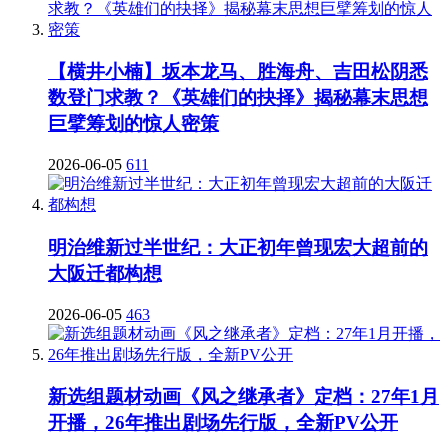
【横井小楠】坂本龙马、胜海舟、吉田松阴悉
数登门求教？《英雄们的抉择》揭秘幕末思想
巨擘筹划的惊人密策
2026-06-05
611
明治维新过半世纪：大正初年曾现宏大超前的
大阪迁都构想
2026-06-05
463
新选组题材动画《风之继承者》定档：27年1月
开播，26年推出剧场先行版，全新PV公开