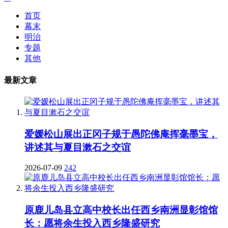
首页
幕末
明治
专题
其他
最新文章
爱媛松山展出正冈子规于愚陀佛庵挥毫墨宝，
讲述其与夏目漱石之交谊
2026-07-09
242
原鹿儿岛县立高中校长出任西乡南洲显彰馆馆
长：愿将余生投入西乡隆盛研究