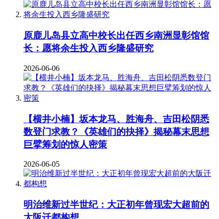
原鹿儿岛县立高中校长出任西乡南洲显彰馆馆
长：愿将余生投入西乡隆盛研究
2026-06-06
【横井小楠】坂本龙马、胜海舟、吉田松阴悉
数登门求教？《英雄们的抉择》揭秘幕末思想
巨擘筹划的惊人密策
2026-06-05
明治维新过半世纪：大正初年曾现宏大超前的
大阪迁都构想