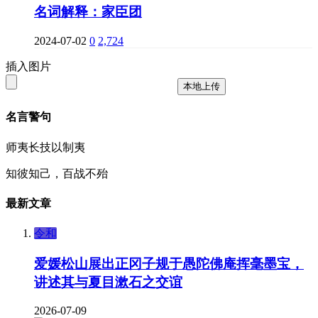
名词解释：家臣团
2024-07-02
0
2,724
插入图片
本地上传
名言警句
师夷长技以制夷
知彼知己，百战不殆
最新文章
令和
爱媛松山展出正冈子规于愚陀佛庵挥毫墨宝，
讲述其与夏目漱石之交谊
2026-07-09