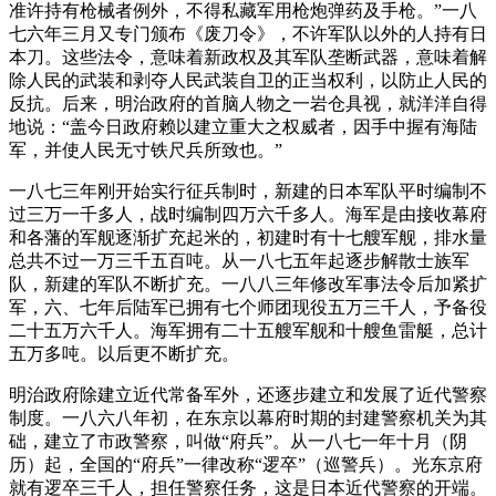
准许持有枪械者例外，不得私藏军用枪炮弹药及手枪。”一八
七六年三月又专门颁布《废刀令》，不许军队以外的人持有日
本刀。这些法令，意味着新政权及其军队垄断武器，意味着解
除人民的武装和剥夺人民武装自卫的正当权利，以防止人民的
反抗。后来，明治政府的首脑人物之一岩仓具视，就洋洋自得
地说：“盖今日政府赖以建立重大之权威者，因手中握有海陆
军，并使人民无寸铁尺兵所致也。”
一八七三年刚开始实行征兵制时，新建的日本军队平时编制不
过三万一千多人，战时编制四万六千多人。海军是由接收幕府
和各藩的军舰逐渐扩充起米的，初建时有十七艘军舰，排水量
总共不过一万三千五百吨。从一八七五年起逐步解散士族军
队，新建的军队不断扩充。一八八三年修改军事法令后加紧扩
军，六、七年后陆军已拥有七个师团现役五万三千人，予备役
二十五万六千人。海军拥有二十五艘军舰和十艘鱼雷艇，总计
五万多吨。以后更不断扩充。
明治政府除建立近代常备军外，还逐步建立和发展了近代警察
制度。一八六八年初，在东京以幕府时期的封建警察机关为其
础，建立了市政警察，叫做“府兵”。从一八七一年十月（阴
历）起，全国的“府兵”一律改称“逻卒”（巡警兵）。光东京府
就有逻卒三千人，担任警察任务，这是日本近代警察的开端。