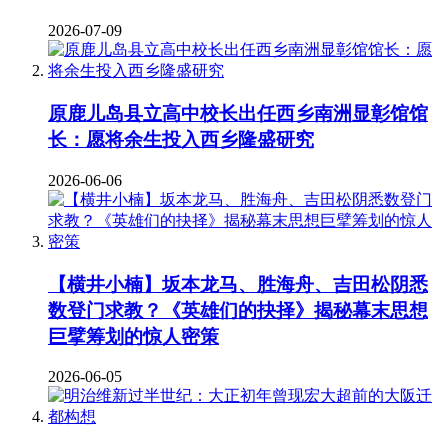
2026-07-09
原鹿儿岛县立高中校长出任西乡南洲显彰馆馆
长：愿将余生投入西乡隆盛研究
2026-06-06
【横井小楠】坂本龙马、胜海舟、吉田松阴悉
数登门求教？《英雄们的抉择》揭秘幕末思想
巨擘筹划的惊人密策
2026-06-05