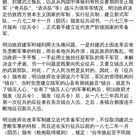
败、封建武士叛乱，以及从内战中体验到有民众参加的非正规
军（“奇兵队”、“农兵队”等）战斗力强等等情况，明治政府决
定仿效西方资本主义国家的军制，实行征兵制，建立新式军
队。一八七二年十一月（阴历）颁发征兵诏书。一八七三年一
月颁布《征兵令》，正式着手建立近代资产阶级国家的常备
军。
明治政府建军时碰到两大头痛问题。一是封建武士因改革后丧
失垄断军事的特权，而在各地兴风作浪，搞反政府的叛乱。明
治政府一手平叛，一手起用士族担任新军队的骨干军官，来解
决这个矛盾。另一个问题是既要向民众征兵，又要立镇压人民
的武装部队。对此，广大人民当然是反对的。因此，在《征兵
令》颁布前，明治政府在全国设六个军区，军区的管理机构叫
“镇台”。当时负责建立陆军的山县有朋就扬言“镇台，就是为
了镇压人心。”在有了”镇压人心”的军事机构后，明治政府才
颁发《征兵令》。颁发《征兵令》后，从一八七三年四月起，
第一次征兵的应征者在东京镇台入伍。之后，各镇台都接连不
断地征召新兵入伍。
明治政府在改革军制建立近代常备军过程中，不仅取消建武士
垄断军事的特权，而且还在实行征兵以前的一八七二年一月
（阴历）颁布《枪炮取缔规则》，规定：“自华族起至平民除