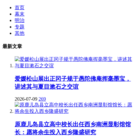
首页
幕末
明治
专题
其他
最新文章
爱媛松山展出正冈子规于愚陀佛庵挥毫墨宝，
讲述其与夏目漱石之交谊
2026-07-09
269
原鹿儿岛县立高中校长出任西乡南洲显彰馆馆
长：愿将余生投入西乡隆盛研究