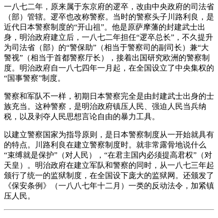
一八七二年，原来属于东京府的逻卒，改由中央政府的司法省
（部）管辖。逻卒也改称警察。当时的警察头子川路利良，是
近代日本警察制度的“开山祖”。他是原萨摩藩的封建武士出
身，明治政府建立后，一八七二年担任“逻卒总长”，不久提升
为司法省（部）的“警保助”（相当于警察司的副司长）兼“大
警视”（相当于首都警察厅长），接着出国研究欧洲的警察制
度。明治政府自一八七四年一月起，在全国设立了中央集权的
“国事警察”制度。
警察和军队不一样，初期日本警察完全是由封建武士出身的士
族充当。这种警察，是明治政府镇压人民、强迫人民当兵纳
税，以及剥夺人民思想言论自由的暴力工具。
以建立警察国家为指导原则，是日本警察制度从一开始就具有
的特点。川路利良在建立警察制度时。就非常露骨地说什么
“束缚就是保护”（对人民），“在君主国内必须提高君权”（对
天皇）。明治政府在建立军队和警察的同时，从一八七三年起
颁行了统一的监狱制度，在全国设下庞大的监狱网。还颁发了
《保安条例》（一八八七年十二月）一类的反动法令，加紧镇
压人民。