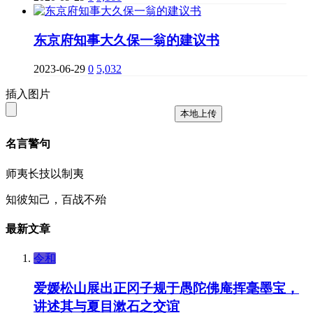
东京府知事大久保一翁的建议书
2023-06-29
0
5,032
插入图片
本地上传
名言警句
师夷长技以制夷
知彼知己，百战不殆
最新文章
令和
爱媛松山展出正冈子规于愚陀佛庵挥毫墨宝，
讲述其与夏目漱石之交谊