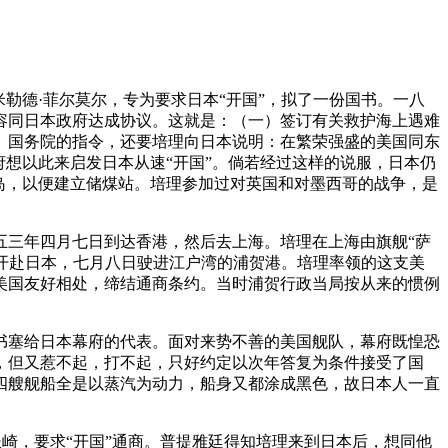
勒德·菲尔莫尔，专为要求日本“开国”，拟了一份国书。一八
容同日本政府达成协议。这就是：（一）签订有关救护海上遇难
。国务院的指令，还要培理向日本说明：在繁荣强盛的美国同东
想以此来启发日本从速“开国”。倘若经过这样的说服，日本仍
岛，以便建立储煤站。培理参加过对英国和对墨西哥的战争，是
五三年四月七日到达香港，然后去上海。培理在上海由旗舰“萨
月开赴日本，七月八日驶进江户湾的浦贺港。培理率领的这支美
美国友好相处，缔结通商条约。当时浦贺行政当局按从来的惯例
书塞给日本幕府的代表。面对来势不善的美国舰队，幕府既惶恐
，但又惹不起，打不起，只好约定以次年答复为条件接受了国
四艘舰船全是以蒸汽为动力，船身又都涂成黑色，故日本人一直
崎，要求“开国”通商。普提雅廷得知培理来到日本后，想同他