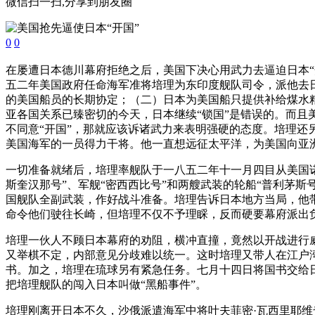
微信扫一扫,分享到朋友圈
0
0
在屡遭日本德川幕府拒绝之后，美国下决心用武力去逼迫日本“
五二年美国政府任命海军准将培理为东印度舰队司令，派他去
的美国船员的长期协定；（二）日本为美国船只提供补给煤水
亚各国关系已臻密切的今天，日本继续“锁国”是错误的。而且
不同意“开国”，那就应该诉诸武力来表明强硬的态度。培理
美国海军的一员得力干将。他一直想远征太平洋，为美国向亚
一切准备就绪后，培理率舰队于一八五二年十一月四目从美国
斯奎汉那号”、军舰“密西西比号”和两艘武装的轮船“普利茅
国舰队全副武装，作好战斗准备。培理告诉日本地方当局，他
命令他们驶往长崎，但培理不仅不予理睬，反而硬要幕府派出
培理一伙人不顾日本幕府的劝阻，横冲直撞，竟然以开战进行
又举棋不定，内部意见分歧难以统一。这时培理又带人在江户
书。加之，培理在琉球另有紧急任务。七月十四日将国书交给
把培理舰队的闯入日本叫做“黑船事件”。
培理刚离开日本不久，沙俄派遣海军中将叶夫菲密·瓦西里耶维