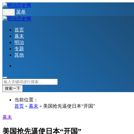
菜单
搜索
首页
幕末
明治
专题
其他
搜索一下
当前位置：
首页
»
幕末
» 美国抢先逼使日本“开国”
幕末
美国抢先逼使日本“开国”