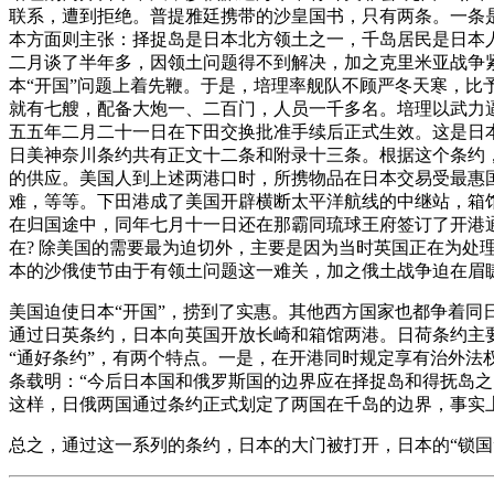
联系，遭到拒绝。普提雅廷携带的沙皇国书，只有两条。一条
本方面则主张：择捉岛是日本北方领土之一，千岛居民是日本
二月谈了半年多，因领土问题得不到解决，加之克里米亚战争
本“开国”问题上着先鞭。于是，培理率舰队不顾严冬天寒，
就有七艘，配备大炮一、二百门，人员一千多名。培理以武力
五五年二月二十一日在下田交换批准手续后正式生效。这是日
日美神奈川条约共有正文十二条和附录十三条。根据这个条约
的供应。美国人到上述两港口时，所携物品在日本交易受最惠
难，等等。下田港成了美国开辟横断太平洋航线的中继站，箱
在归国途中，同年七月十一日还在那霸同琉球王府签订了开港
在? 除美国的需要最为迫切外，主要是因为当时英国正在为处
本的沙俄使节由于有领土问题这一难关，加之俄土战争迫在眉
美国迫使日本“开国”，捞到了实惠。其他西方国家也都争着同
通过日英条约，日本向英国开放长崎和箱馆两港。日荷条约主
“通好条约”，有两个特点。一是，在开港同时规定享有治外法
条载明：“今后日本国和俄罗斯国的边界应在择捉岛和得抚岛
这样，日俄两国通过条约正式划定了两国在千岛的边界，事实
总之，通过这一系列的条约，日本的大门被打开，日本的“锁国