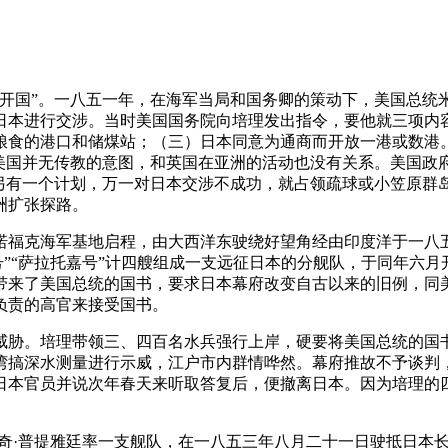
开国”。一八五一年，在海军当局和国务卿的策动下，美国总统米
日本进行交涉。当时美国国务院向培理发出指令，要他就三项内
粮食的港口和储煤站；（三）日本同意为通商而开放一港或数港
美国并无传教的意图，和英国在亚洲的活动也没有关系。美国政府
还另有一个计划，万一对日本交涉不成功，就占领疏球或小笠原群
洲扩张探路。
诺福克海军基地启程，由大西洋东驶绕好望角经由印度洋于一八
斯号”“萨拉托嘉号”计四艘组成一支远征日本的分舰队，于同年六
带来了美国总统的国书，要求日本幕府改变自古以来的旧例，同
负责的高官来接受国书。
威胁。培理带领三、四百名水兵强行上岸，硬要将美国总统的国
湾搞深水测量进行示威，江户市内群情哗然。幕府推故不予谈判
日本官员并说次年春天来听取答复后，便撤离日本。因为培理的
奇·普提雅廷率一支舰队，在一八五三年八月二十一日驶抵日本长