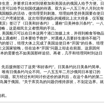
作生意，并要求日本对到堪察加和美国去的俄国人给予方便。日
生意可以给予比别国优越的待遇。双方从一八五三年八月到次年
俄国舰队的活动，使培理受到刺激。培理始终坚持美国要在使日
本江户湾浦贺港。这次培理的舰队的规模比上次大得多，仅军舰
滨）签订了《日美和好条约》，通称“日美神奈川条约”。一八
侵略，这是殖民主义者惯用的手法。
，美国船只可以在日本这两个港口加媒上水，并得到粮食等物品
海上遇难时，日本要给予救护，对遇难人员要好生接待不能刁
的签订，培理大体上完成了美国迫使日本“开国”的任务。培理
义国家较晚，但在迫本“开国”问题上却走在前面。这原因何
日本的需要也不如美国那样追切。再者，几乎和培理同时到达日
先后援例签订了这类“和好条约”。日英条约比日美条约简单。
。唯有日俄条约与众不同。一八五五年二月沙俄同日本签订的
界问题。双方经过长时间讨价还价的谈判后，在这个条约的第二
岛属于俄国。”关于库页岛的问题仍维持原状，不划定边界。就
危机。