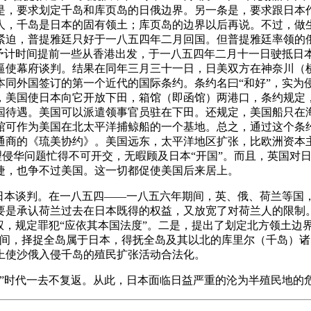
是，要求划定千岛和库页岛的日俄边界。另一条是，要求跟日本
人，千岛是日本的固有领土；库页岛的边界以后再说。不过，做
紧迫，普提雅廷只好于一八五四年二月回国。但普提雅廷率领的
比予计时间提前一些从香港出发，于一八五四年二月十一日驶抵日
逼使幕府谈判。结果在同年三月三十一日，日美双方在神奈川（横
本同外国签订的第一个近代的国际条约。条约名曰“和好”，实为
，美国使日本向它开放下田，箱馆（即函馆）两港口，条约规定
国待遇。美国可以派遣领事官员驻在下田。还规定，美国船只在
馆可作为美国在北太平洋捕鲸船的一个基地。总之，通过这个条约
通商的《琉美协约》。美国远东，太平洋地区扩张，比欧洲资本主
理侵华问题忙得不可开交，无暇顾及日本“开国”。而且，英国对
睫，也争不过美国。这一切都促使美国后来居上。
日本谈判。在一八五四——一八五六年期间，英、俄、荷兰等国，
要是承认荷兰过去在日本既得的权益，又放宽了对荷兰人的限制
权，规定罪犯“应依其本国法度”。二是，提出了划定北方领土边
之间，择捉全岛属于日本，得抚全岛及其以北的库里尔（千岛）诸
上使沙俄入侵千岛的殖民扩张活动合法化。
”时代一去不复返。从此，日本面临日益严重的沦为半殖民地的