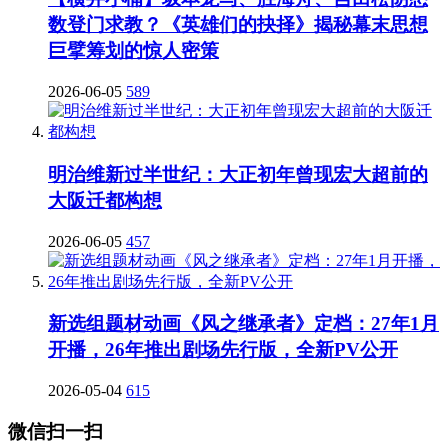
数登门求教？《英雄们的抉择》揭秘幕末思想
巨擘筹划的惊人密策
2026-06-05
589
明治维新过半世纪：大正初年曾现宏大超前的
大阪迁都构想
2026-06-05
457
新选组题材动画《风之继承者》定档：27年1月
开播，26年推出剧场先行版，全新PV公开
2026-05-04
615
微信扫一扫