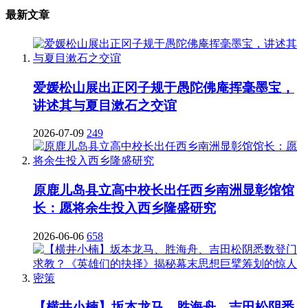
最新文章
爱媛松山展出正冈子规于愚陀佛庵挥毫墨宝，
讲述其与夏目漱石之交谊
2026-07-09
249
原鹿儿岛县立高中校长出任西乡南洲显彰馆馆
长：愿将余生投入西乡隆盛研究
2026-06-06
658
【横井小楠】坂本龙马、胜海舟、吉田松阴悉