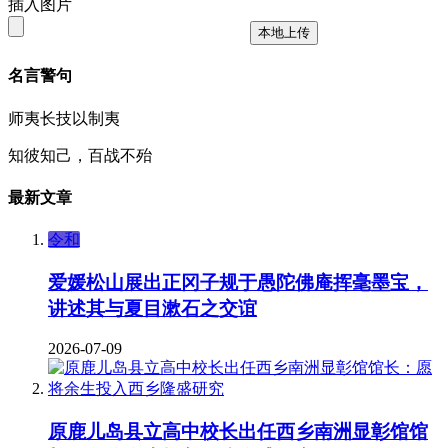
插入图片
本地上传
名言警句
师夷长技以制夷
知彼知己，百战不殆
最新文章
令和
爱媛松山展出正冈子规于愚陀佛庵挥毫墨宝，
讲述其与夏目漱石之交谊
2026-07-09
原鹿儿岛县立高中校长出任西乡南洲显彰馆馆