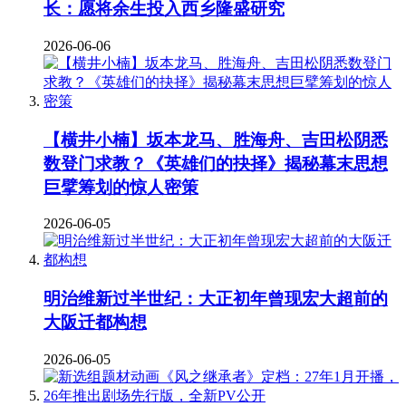
长：愿将余生投入西乡隆盛研究
2026-06-06
【横井小楠】坂本龙马、胜海舟、吉田松阴悉
数登门求教？《英雄们的抉择》揭秘幕末思想
巨擘筹划的惊人密策
2026-06-05
明治维新过半世纪：大正初年曾现宏大超前的
大阪迁都构想
2026-06-05