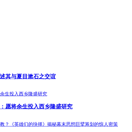
述其与夏目漱石之交谊
：愿将余生投入西乡隆盛研究