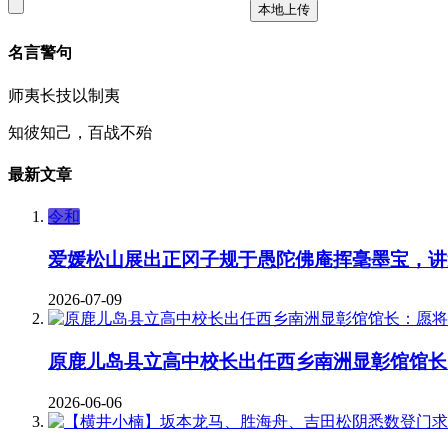
本地上传
名言警句
师夷长技以制夷
知彼知己，百战不殆
最新文章
令和
爱媛松山展出正冈子规于愚陀佛庵挥毫墨宝，讲
2026-07-09
原鹿儿岛县立高中校长出任西乡南洲显彰馆馆长
2026-06-06