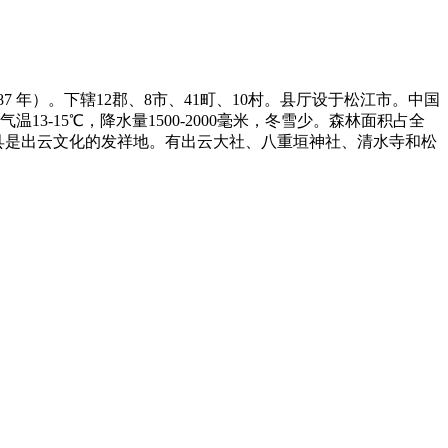
7 年）。下辖12郡、8市、41町、10村。县厅设于松江市。中国
3-15℃，降水量1500-2000毫米，冬雪少。森林面积占全
县是出云文化的发祥地。有出云大社、八重垣神社、清水寺和松