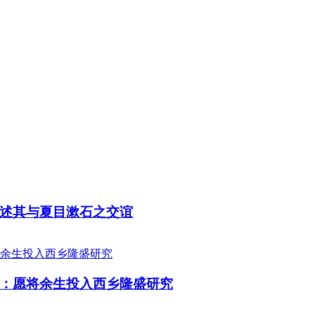
述其与夏目漱石之交谊
：愿将余生投入西乡隆盛研究