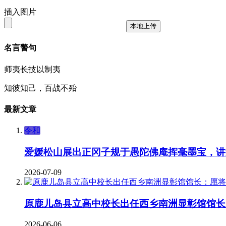
插入图片
本地上传
名言警句
师夷长技以制夷
知彼知己，百战不殆
最新文章
令和
爱媛松山展出正冈子规于愚陀佛庵挥毫墨宝，讲
2026-07-09
原鹿儿岛县立高中校长出任西乡南洲显彰馆馆长
2026-06-06