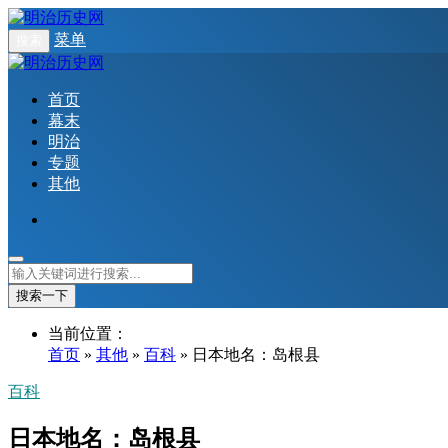
菜单
搜索
首页
幕末
明治
专题
其他
搜索一下
当前位置：
首页
»
其他
»
百科
» 日本地名：岛根县
百科
日本地名：岛根县