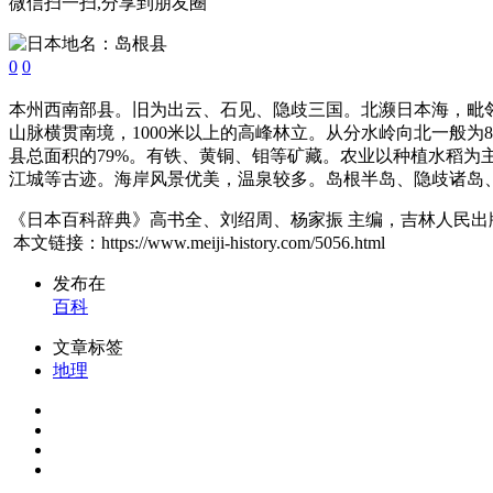
微信扫一扫,分享到朋友圈
0
0
本州西南部县。旧为出云、石见、隐歧三国。北濒日本海，毗邻鸟取、
山脉横贯南境，1000米以上的高峰林立。从分水岭向北一般为80
县总面积的79%。有铁、黄铜、钼等矿藏。农业以种植水稻
江城等古迹。海岸风景优美，温泉较多。岛根半岛、隐歧诸岛
《日本百科辞典》高书全、刘绍周、杨家振 主编，吉林人民出版社
本文链接：https://www.meiji-history.com/5056.html
发布在
百科
文章标签
地理