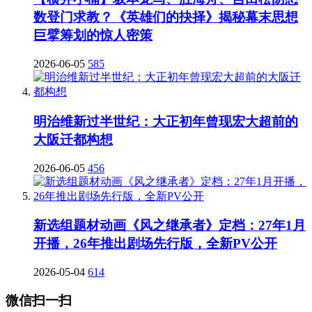
数登门求教？《英雄们的抉择》揭秘幕末思想
巨擘筹划的惊人密策
2026-06-05
585
明治维新过半世纪：大正初年曾现宏大超前的
大阪迁都构想
2026-06-05
456
新选组题材动画《风之继承者》定档：27年1月
开播，26年推出剧场先行版，全新PV公开
2026-05-04
614
微信扫一扫