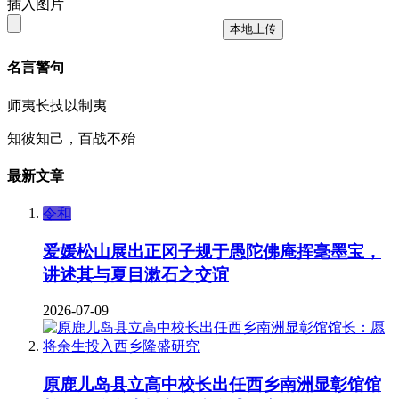
插入图片
本地上传
名言警句
师夷长技以制夷
知彼知己，百战不殆
最新文章
令和
爱媛松山展出正冈子规于愚陀佛庵挥毫墨宝，
讲述其与夏目漱石之交谊
2026-07-09
原鹿儿岛县立高中校长出任西乡南洲显彰馆馆