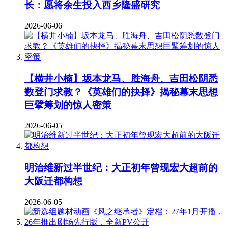
长：愿将余生投入西乡隆盛研究
2026-06-06
【横井小楠】坂本龙马、胜海舟、吉田松阴悉
数登门求教？《英雄们的抉择》揭秘幕末思想
巨擘筹划的惊人密策
2026-06-05
明治维新过半世纪：大正初年曾现宏大超前的
大阪迁都构想
2026-06-05