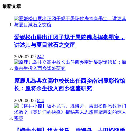
最新文章
爱媛松山展出正冈子规于愚陀佛庵挥毫墨宝，
讲述其与夏目漱石之交谊
2026-07-09
242
原鹿儿岛县立高中校长出任西乡南洲显彰馆馆
长：愿将余生投入西乡隆盛研究
2026-06-06
654
【横井小楠】坂本龙马、胜海舟、吉田松阴悉