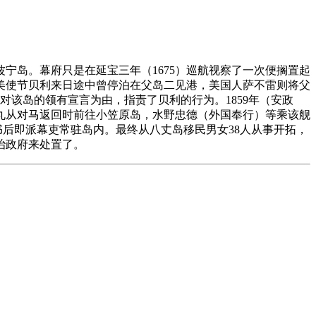
宁岛。幕府只是在延宝三年（1675）巡航视察了一次便搁置起
。美使节贝利来日途中曾停泊在父岛二见港，美国人萨不雷则将父
了对该岛的领有宣言为由，指责了贝利的行为。1859年（安政
丸从对马返回时前往小笠原岛，水野忠德（外国奉行）等乘该舰
书后即派幕吏常驻岛内。最终从八丈岛移民男女38人从事开拓，
治政府来处置了。