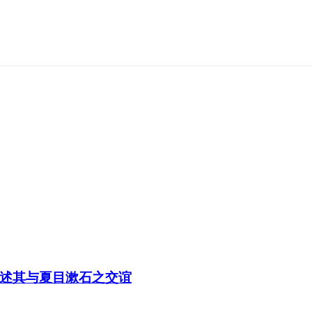
述其与夏目漱石之交谊