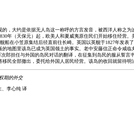
发现的，大约是依据无人岛这一称呼的方言发音，被西洋人称之为波
从1830年（天保元）起，欧美人和夏威夷原住民们开始移住经营
艘舰船在小笠原集结后径直前往长崎。英国以英舰于1827年发表
版的地图里该岛已成为英国领土的事实。老中安藤信正命令咸临
中浜万次郎担任与外国的岛民对话的翻译，在征集到岛民的服从誓言
将移民全部撤出，委托给外国人居民经营。该岛的收回就留待明
政权期的外交
生、李心纯 译