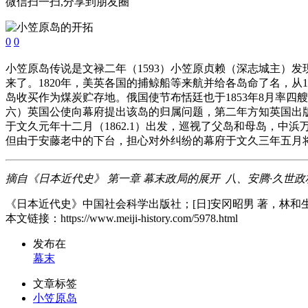
微信扫一扫,分享到朋友圈
0
0
小笠原岛传说是文禄二年（1593）小笠原贞赖（深志城主）
来了。1820年，美英各国的捕鲸船等来航并给各岛命了名，
岛收买作为煤炭贮存地。俄国使节布恬廷也于1853年8月率四
六）英国公使向幕府提出该岛的归属问题，第二年方知英国出
于文久元年十二月（1862.1）出发，巡视了父岛和母岛，
但由于安藤老中的下台，担心对外纠纷的幕府于文久三年五月
摘自《日本近代史》 第一章 幕末政局的展开 八、安腾·久世
《日本近代史》中国社会科学出版社；[日]安冈昭男 著，林和
本文链接：https://www.meiji-history.com/5978.html
发布在
幕末
文章标签
小笠原岛