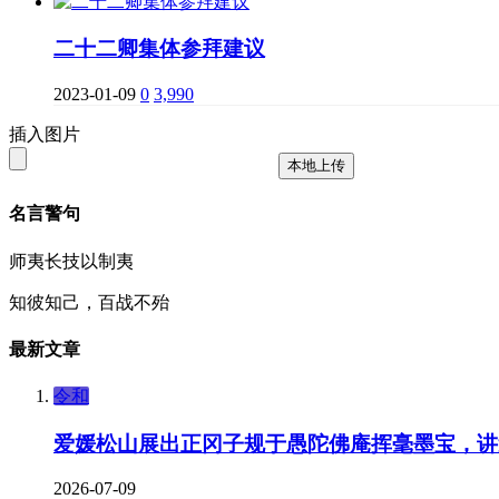
二十二卿集体参拜建议
2023-01-09
0
3,990
插入图片
本地上传
名言警句
师夷长技以制夷
知彼知己，百战不殆
最新文章
令和
爱媛松山展出正冈子规于愚陀佛庵挥毫墨宝，讲
2026-07-09