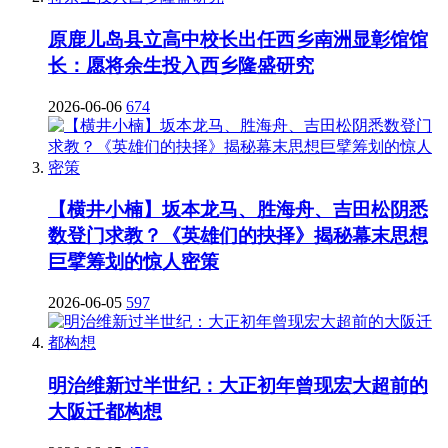
原鹿儿岛县立高中校长出任西乡南洲显彰馆馆
长：愿将余生投入西乡隆盛研究
2026-06-06
674
【横井小楠】坂本龙马、胜海舟、吉田松阴悉
数登门求教？《英雄们的抉择》揭秘幕末思想
巨擘筹划的惊人密策
2026-06-05
597
明治维新过半世纪：大正初年曾现宏大超前的
大阪迁都构想