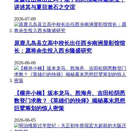
讲述其与夏目漱石之交谊
2026-07-09
原鹿儿岛县立高中校长出任西乡南洲显彰馆馆
长：愿将余生投入西乡隆盛研究
2026-06-06
【横井小楠】坂本龙马、胜海舟、吉田松阴悉
数登门求教？《英雄们的抉择》揭秘幕末思想
巨擘筹划的惊人密策
2026-06-05