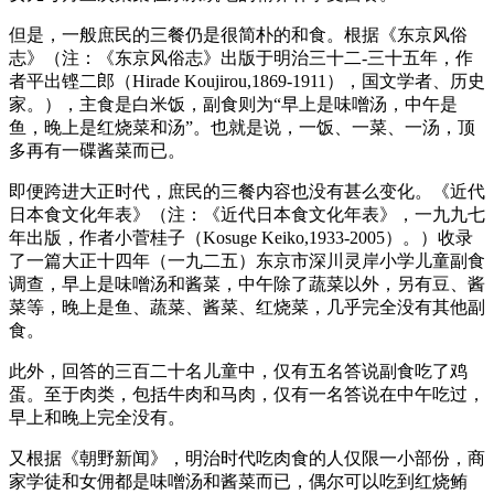
但是，一般庶民的三餐仍是很简朴的和食。根据《东京风俗
志》（注：《东京风俗志》出版于明治三十二-三十五年，作
者平出铿二郎（Hirade Koujirou,1869-1911），国文学者、历史
家。），主食是白米饭，副食则为“早上是味噌汤，中午是
鱼，晚上是红烧菜和汤”。也就是说，一饭、一菜、一汤，顶
多再有一碟酱菜而已。
即便跨进大正时代，庶民的三餐内容也没有甚么变化。《近代
日本食文化年表》（注：《近代日本食文化年表》，一九九七
年出版，作者小菅桂子（Kosuge Keiko,1933-2005）。）收录
了一篇大正十四年（一九二五）东京市深川灵岸小学儿童副食
调查，早上是味噌汤和酱菜，中午除了蔬菜以外，另有豆、酱
菜等，晚上是鱼、蔬菜、酱菜、红烧菜，几乎完全没有其他副
食。
此外，回答的三百二十名儿童中，仅有五名答说副食吃了鸡
蛋。至于肉类，包括牛肉和马肉，仅有一名答说在中午吃过，
早上和晚上完全没有。
又根据《朝野新闻》，明治时代吃肉食的人仅限一小部份，商
家学徒和女佣都是味噌汤和酱菜而已，偶尔可以吃到红烧鲔