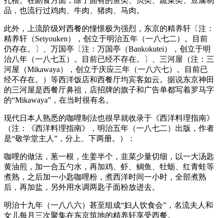
扎根。在副食方面，除了固有的鱼类、贝类、蔬菜类、豆腐制
品，也流行过鸡肉、牛肉、猪肉、马肉。
此外，上流阶级对西餐的憧憬极为强烈，东京的精养轩〔注：
精养轩（Seiyouken），创立于明治五年（一八七二）。目前
仍存在。〕、万国亭〔注：万国亭（Bankokutei），创立于明
治八年（一八七五）。目前已经不存在。〕、三河屋（注：三
河屋（Mikawaya），创立于庆应三年（一八六七）。目前已
经不存在。）等西洋饭店和西餐厅均宾客如云。据说东京神田
的三河屋是西餐厅鼻祖，店招牌的旗子和广告单都写着罗马字
的“Mikawaya”，在当时很有名。
现代日本人熟悉的咖哩制法也很早就收录于《西洋料理指南》
（注：《西洋料理指南》，明治五年（一八七二）出版，作者
是“敬学堂主人”，分上、下两册。）：
咖哩的做法，葱一根，生姜半个，韭菜少量切细，以一大汤匙
黄油煎，加一合五勺水，再加鸡、虾、鲷鱼、牡蛎、红青蛙等
煮熟，之后加一小匙咖哩粉，煮西洋时间一小时，全部煮熟
后，再加盐，另外用水调两匙子面粉放进去。
明治十九年（一八八六）甚至组成“妇人饮食会”，名流夫人和
女儿每月三次聚集在东京筑地的精养轩享受西餐。