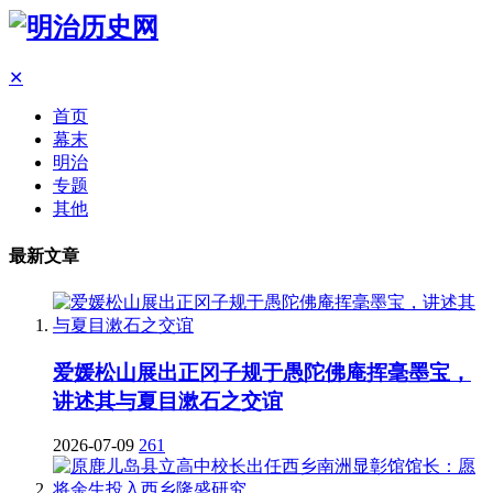
✕
首页
幕末
明治
专题
其他
最新文章
爱媛松山展出正冈子规于愚陀佛庵挥毫墨宝，
讲述其与夏目漱石之交谊
2026-07-09
261