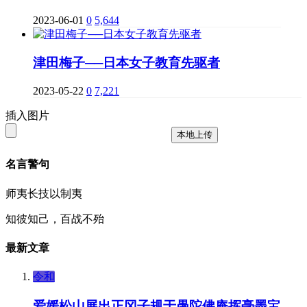
2023-06-01
0
5,644
津田梅子──日本女子教育先驱者
2023-05-22
0
7,221
插入图片
本地上传
名言警句
师夷长技以制夷
知彼知己，百战不殆
最新文章
令和
爱媛松山展出正冈子规于愚陀佛庵挥毫墨宝，