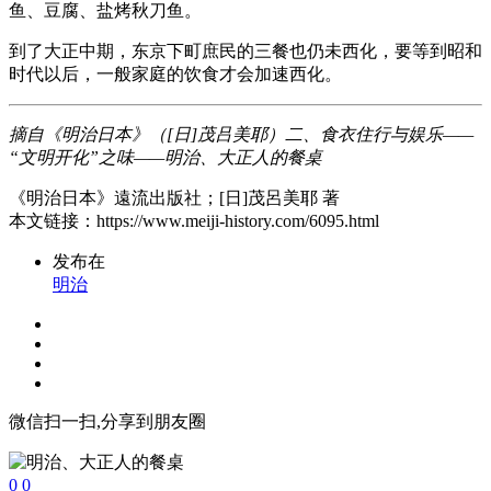
鱼、豆腐、盐烤秋刀鱼。
到了大正中期，东京下町庶民的三餐也仍未西化，要等到昭和
时代以后，一般家庭的饮食才会加速西化。
摘自《明治日本》（[日]茂吕美耶）二、食衣住行与娱乐——
“文明开化”之味——明治、大正人的餐桌
《明治日本》遠流出版社；[日]茂呂美耶 著
本文链接：https://www.meiji-history.com/6095.html
发布在
明治
微信扫一扫,分享到朋友圈
0
0