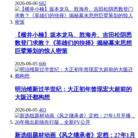
2026-06-06
682
【横井小楠】坂本龙马、胜海舟、吉田松阴悉
数登门求教？《英雄们的抉择》揭秘幕末思想
巨擘筹划的惊人密策
2026-06-05
606
明治维新过半世纪：大正初年曾现宏大超前的
大阪迁都构想
2026-06-05
463
新选组题材动画《风之继承者》定档：27年1月