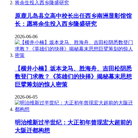
原鹿儿岛县立高中校长出任西乡南洲显彰馆馆
长：愿将余生投入西乡隆盛研究
2026-06-06
【横井小楠】坂本龙马、胜海舟、吉田松阴悉
数登门求教？《英雄们的抉择》揭秘幕末思想
巨擘筹划的惊人密策
2026-06-05
明治维新过半世纪：大正初年曾现宏大超前的
大阪迁都构想