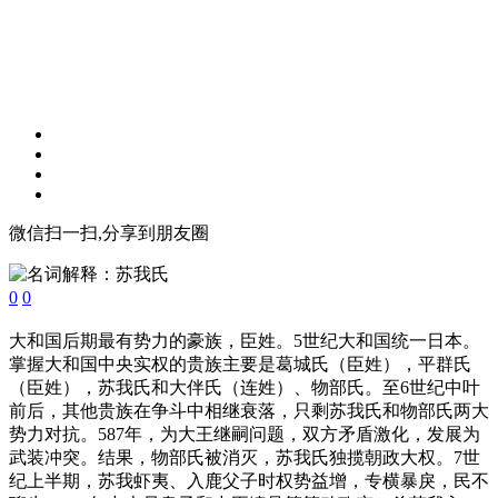
微信扫一扫,分享到朋友圈
0
0
大和国后期最有势力的豪族，臣姓。5世纪大和国统一日本。
掌握大和国中央实权的贵族主要是葛城氏（臣姓），平群氏
（臣姓），苏我氏和大伴氏（连姓）、物部氏。至6世纪中叶
前后，其他贵族在争斗中相继衰落，只剩苏我氏和物部氏两大
势力对抗。587年，为大王继嗣问题，双方矛盾激化，发展为
武装冲突。结果，物部氏被消灭，苏我氏独揽朝政大权。7世
纪上半期，苏我虾夷、入鹿父子时权势益增，专横暴戾，民不