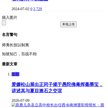
2024-07-02
0
2,729
插入图片
本地上传
名言警句
师夷长技以制夷
知彼知己，百战不殆
最新文章
令和
爱媛松山展出正冈子规于愚陀佛庵挥毫墨宝，
讲述其与夏目漱石之交谊
2026-07-09