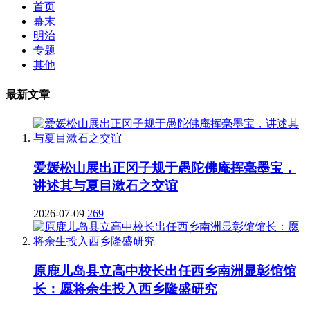
首页
幕末
明治
专题
其他
最新文章
爱媛松山展出正冈子规于愚陀佛庵挥毫墨宝，
讲述其与夏目漱石之交谊
2026-07-09
269
原鹿儿岛县立高中校长出任西乡南洲显彰馆馆
长：愿将余生投入西乡隆盛研究