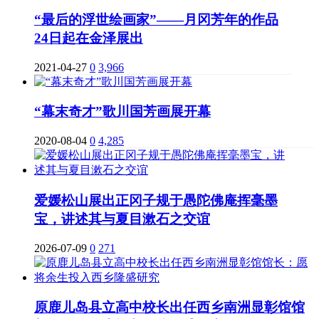
“最后的浮世绘画家”——月冈芳年的作品
24日起在金泽展出
2021-04-27
0
3,966
“幕末奇才”歌川国芳画展开幕
2020-08-04
0
4,285
爱媛松山展出正冈子规于愚陀佛庵挥毫墨
宝，讲述其与夏目漱石之交谊
2026-07-09
0
271
原鹿儿岛县立高中校长出任西乡南洲显彰馆馆