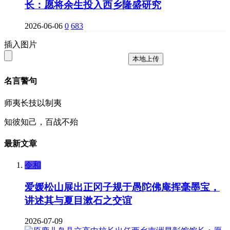
长：愿将余生投入西乡隆盛研究
2026-06-06
0
683
插入图片
本地上传
名言警句
师夷长技以制夷
知彼知己，百战不殆
最新文章
令和
爱媛松山展出正冈子规于愚陀佛庵挥毫墨宝，
讲述其与夏目漱石之交谊
2026-07-09