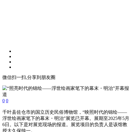
微信扫一扫,分享到朋友圈
0
0
千叶县佐仓市的国立历史民俗博物馆，“映照时代的锦绘——
浮世绘画家笔下的幕末・明治”展览已开幕。展期至2025年5月
6日。以下是对展览现场的报道。展览项目的负责人是该馆教
授大久保纯一。