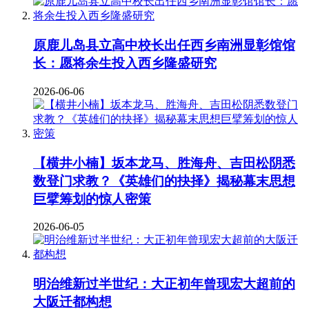
原鹿儿岛县立高中校长出任西乡南洲显彰馆馆
长：愿将余生投入西乡隆盛研究
2026-06-06
【横井小楠】坂本龙马、胜海舟、吉田松阴悉
数登门求教？《英雄们的抉择》揭秘幕末思想
巨擘筹划的惊人密策
2026-06-05
明治维新过半世纪：大正初年曾现宏大超前的
大阪迁都构想