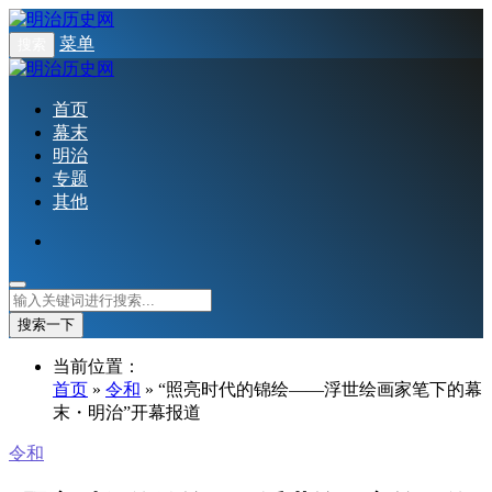
菜单
搜索
首页
幕末
明治
专题
其他
搜索一下
当前位置：
首页
»
令和
» “照亮时代的锦绘——浮世绘画家笔下的幕
末・明治”开幕报道
令和