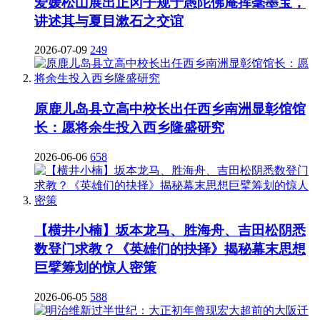
爱媛松山展出正冈子规于愚陀佛庵挥毫墨宝，
讲述其与夏目漱石之交谊
2026-07-09
249
原鹿儿岛县立高中校长出任西乡南洲显彰馆馆
长：愿将余生投入西乡隆盛研究
2026-06-06
658
【横井小楠】坂本龙马、胜海舟、吉田松阴悉
数登门求教？《英雄们的抉择》揭秘幕末思想
巨擘筹划的惊人密策
2026-06-05
588