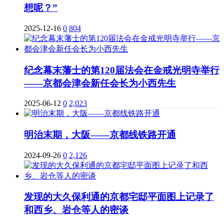
想呢？”
2025-12-16
0
804
纪念幕末藩士的第120届法会在金戒光明寺举行
——京都会津会新任会长为小西先生
2025-06-12
0
2,023
明治末期，大阪——京都线铁路开通
2024-09-26
0
2,126
发现的大久保利通的京都宅邸平面图上记录了
和西乡、岩仓等人的密谈