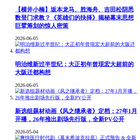
【横井小楠】坂本龙马、胜海舟、吉田松阴悉
数登门求教？《英雄们的抉择》揭秘幕末思想
巨擘筹划的惊人密策
2026-06-05
明治维新过半世纪：大正初年曾现宏大超前的
大阪迁都构想
2026-06-05
新选组题材动画《风之继承者》定档：27年1月
开播，26年推出剧场先行版，全新PV公开
2026-05-04