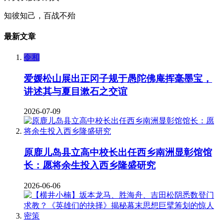
知彼知己，百战不殆
最新文章
令和
爱媛松山展出正冈子规于愚陀佛庵挥毫墨宝，
讲述其与夏目漱石之交谊
2026-07-09
原鹿儿岛县立高中校长出任西乡南洲显彰馆馆
长：愿将余生投入西乡隆盛研究
2026-06-06