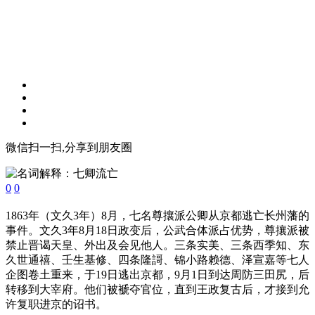
微信扫一扫,分享到朋友圈
0
0
1863年（文久3年）8月，七名尊攘派公卿从京都逃亡长州藩的
事件。文久3年8月18日政变后，公武合体派占优势，尊攘派被
禁止晋谒天皇、外出及会见他人。三条实美、三条西季知、东
久世通禧、壬生基修、四条隆謌、锦小路赖德、泽宣嘉等七人
企图卷土重来，于19日逃出京都，9月1日到达周防三田尻，后
转移到大宰府。他们被褫夺官位，直到王政复古后，才接到允
许复职进京的诏书。