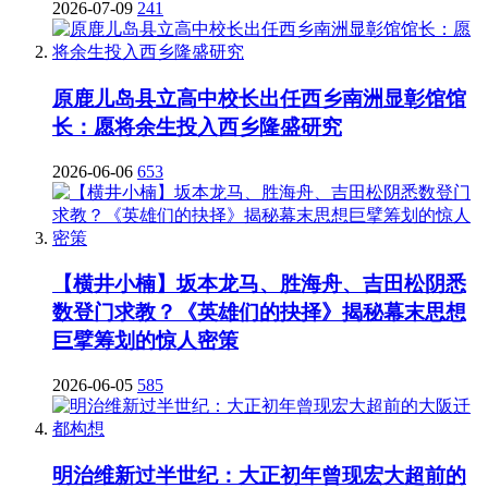
2026-07-09
241
原鹿儿岛县立高中校长出任西乡南洲显彰馆馆
长：愿将余生投入西乡隆盛研究
2026-06-06
653
【横井小楠】坂本龙马、胜海舟、吉田松阴悉
数登门求教？《英雄们的抉择》揭秘幕末思想
巨擘筹划的惊人密策
2026-06-05
585
明治维新过半世纪：大正初年曾现宏大超前的