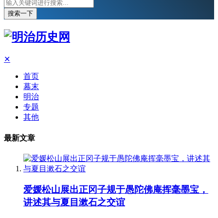
搜索一下
✕
首页
幕末
明治
专题
其他
最新文章
爱媛松山展出正冈子规于愚陀佛庵挥毫墨宝，
讲述其与夏目漱石之交谊