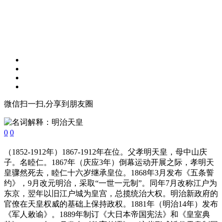
微信扫一扫,分享到朋友圈
0
0
（1852-1912年）1867-1912年在位。父孝明天皇，母中山庆
子。名睦仁。1867年（庆应3年）倒幕运动开展之际，孝明天
皇骤然死去，睦仁十六岁继承皇位。1868年3月发布《五条誓
约》，9月改元明治，采取“一世一元制”。同年7月改称江户为
东京，翌年以旧江户城为皇宫，总揽统治大权。明治新政府的
官僚在天皇权威的基础上保持政权。1881年（明治14年）发布
《军人敕谕》。1889年制订《大日本帝国宪法》和《皇室典