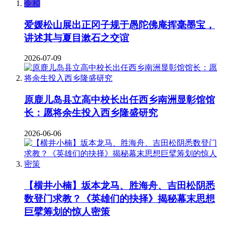
令和
爱媛松山展出正冈子规于愚陀佛庵挥毫墨宝，
讲述其与夏目漱石之交谊
2026-07-09
原鹿儿岛县立高中校长出任西乡南洲显彰馆馆
长：愿将余生投入西乡隆盛研究
2026-06-06
【横井小楠】坂本龙马、胜海舟、吉田松阴悉
数登门求教？《英雄们的抉择》揭秘幕末思想
巨擘筹划的惊人密策