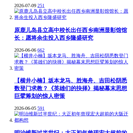
2026-07-09
251
原鹿儿岛县立高中校长出任西乡南洲显彰馆馆
长：愿将余生投入西乡隆盛研究
2026-06-06
662
【横井小楠】坂本龙马、胜海舟、吉田松阴悉
数登门求教？《英雄们的抉择》揭秘幕末思想
巨擘筹划的惊人密策
2026-06-05
591
明治维新过半世纪：大正初年曾现宏大超前的