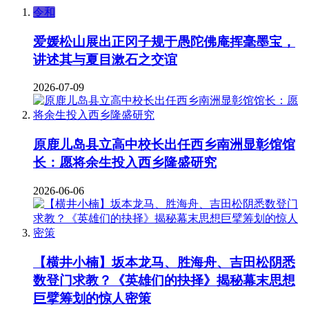
令和
爱媛松山展出正冈子规于愚陀佛庵挥毫墨宝，
讲述其与夏目漱石之交谊
2026-07-09
原鹿儿岛县立高中校长出任西乡南洲显彰馆馆
长：愿将余生投入西乡隆盛研究
2026-06-06
【横井小楠】坂本龙马、胜海舟、吉田松阴悉
数登门求教？《英雄们的抉择》揭秘幕末思想
巨擘筹划的惊人密策