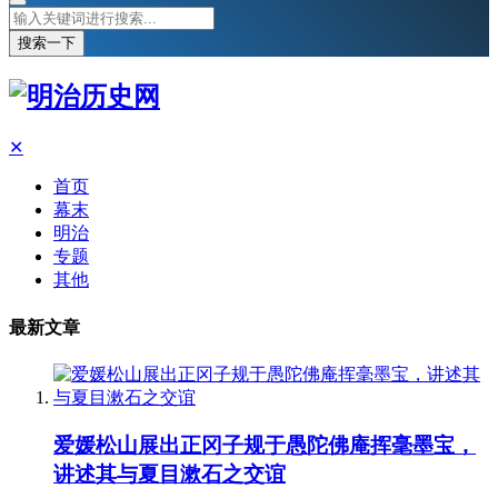
搜索一下
✕
首页
幕末
明治
专题
其他
最新文章
爱媛松山展出正冈子规于愚陀佛庵挥毫墨宝，
讲述其与夏目漱石之交谊