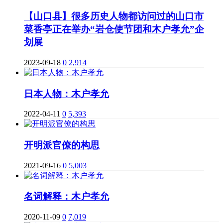
【山口县】很多历史人物都访问过的山口市
菜香亭正在举办“岩仓使节团和木户孝允”企
划展
2023-09-18
0
2,914
日本人物：木户孝允
2022-04-11
0
5,393
开明派官僚的构思
2021-09-16
0
5,003
名词解释：木户孝允
2020-11-09
0
7,019