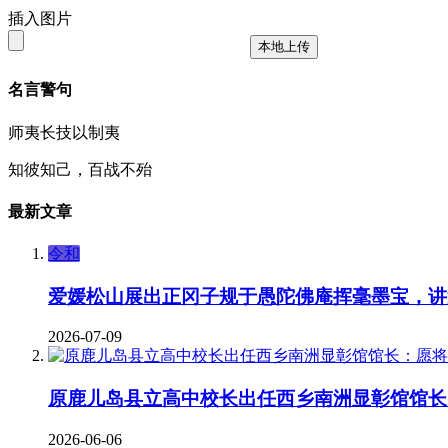
插入图片
本地上传
名言警句
师夷长技以制夷
知彼知己，百战不殆
最新文章
令和
爱媛松山展出正冈子规于愚陀佛庵挥毫墨宝，讲
2026-07-09
原鹿儿岛县立高中校长出任西乡南洲显彰馆馆长
2026-06-06