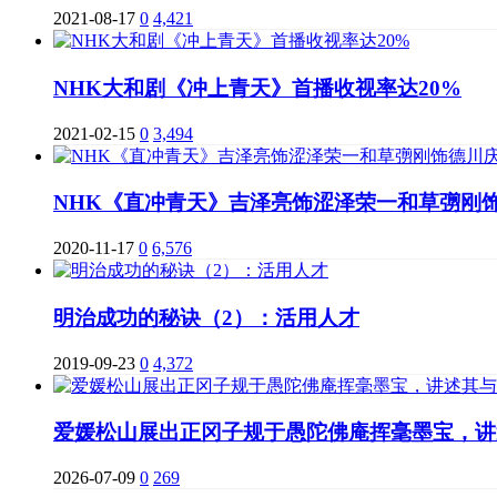
2021-08-17
0
4,421
NHK大和剧《冲上青天》首播收视率达20%
2021-02-15
0
3,494
NHK《直冲青天》吉泽亮饰涩泽荣一和草彅刚
2020-11-17
0
6,576
明治成功的秘诀（2）：活用人才
2019-09-23
0
4,372
爱媛松山展出正冈子规于愚陀佛庵挥毫墨宝，讲
2026-07-09
0
269