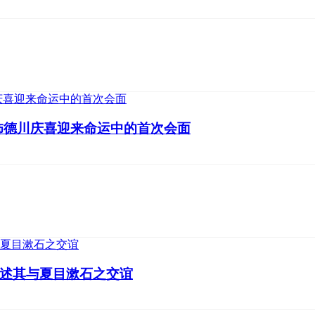
饰德川庆喜迎来命运中的首次会面
述其与夏目漱石之交谊