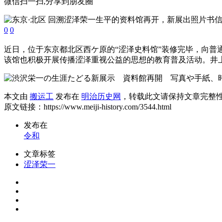
微信扫一扫,分享到朋友圈
0
0
近日，位于东京都北区西ケ原的“涩泽史料馆”装修完毕，向普通
该馆也积极开展传播涩泽重视公益的思想的教育普及活动。井上
本文由
搬运工
发布在
明治历史网
，转载此文请保持文章完整
原文链接：https://www.meiji-history.com/3544.html
发布在
令和
文章标签
涩泽荣一