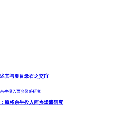
述其与夏目漱石之交谊
：愿将余生投入西乡隆盛研究