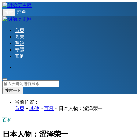
菜单
搜索
首页
幕末
明治
专题
其他
搜索一下
当前位置：
首页
»
其他
»
百科
» 日本人物：涩泽荣一
百科
日本人物：涩泽荣一