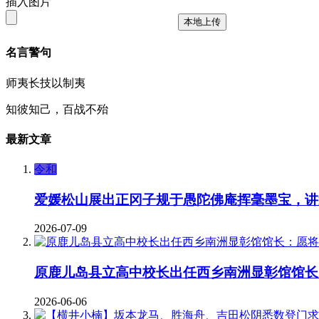
插入图片
本地上传
名言警句
师夷长技以制夷
知彼知己，百战不殆
最新文章
令和
爱媛松山展出正冈子规于愚陀佛庵挥毫墨宝，讲
2026-07-09
原鹿儿岛县立高中校长出任西乡南洲显彰馆馆长
2026-06-06