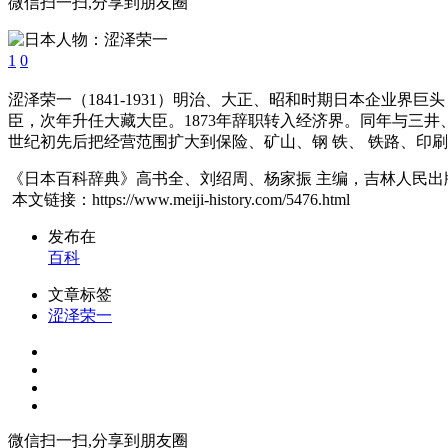
微信扫一扫,分享到朋友圈
1
0
涩泽荣一（1841-1931）明治、大正、昭和时期日本企业界巨
臣，次年升任大藏大臣。1873年辞职转入经济界。同年与三井
世纪初先后把经营范围扩大到保险、矿山、钢 铁、 铁路、印刷等近
《日本百科辞典》高书全、刘绍周、杨家振 主编，吉林人民出版社
本文链接：https://www.meiji-history.com/5476.html
发布在
百科
文章标签
涩泽荣一
微信扫一扫,分享到朋友圈