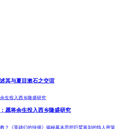
述其与夏目漱石之交谊
：愿将余生投入西乡隆盛研究