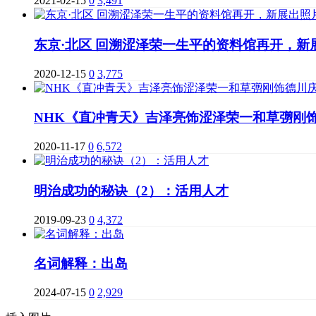
2021-02-15
0
3,491
东京·北区 回溯涩泽荣一生平的资料馆再开，新
2020-12-15
0
3,775
NHK《直冲青天》吉泽亮饰涩泽荣一和草彅刚
2020-11-17
0
6,572
明治成功的秘诀（2）：活用人才
2019-09-23
0
4,372
名词解释：出岛
2024-07-15
0
2,929