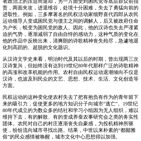
者政治上的压迫而退却，另一方面受到困民党等底层群众前指
责，两面夹攻，进退维谷，处境十分困难，失去了勇猛向前的
进取性。例如，三多摩著名的民权活动家细野喜代四郎从农民
运动领导人变成困民党与债主之间的调解人，后又被政府任命
为户长，蜕变为困民党的敌人。因此，他的汉诗也失去严谨紧
迫的气势，逐渐减弱了自由自恃的感动力，这种气质的变化在
他的作品中反映出来，清爽朗的诗歌精神丧失殆尽，急遽地退
化到高蹈的、超脱的文化题识。
从汉诗文学史来看，明治时代及其以后的时期，曾出现两三次
汉诗复兴，但始终没有达到19世纪80年代那样广泛的诗歌精神
的高涨和改革机能的作用。农村自由民权运动退潮倾向不仅是
汉诗，也波及到民众的文艺、思想、技术、生活、文化创造等
方面。
民权运动的这种变化使农村失去了把有抱负有作为的青年留下
来的吸引力，促使更多的地方知识分子向城市“逃亡”。19世纪
80年代成立的为数众多的结社和学习小组因为无人组织，难以
维持下去，有的解散、有的变成养蚕农事研究会之类的务实性
团体。农民对自己的村庄逐渐丧失自豪感，为投机精神所驱
使，纷纷流向城市寻找出路。结果，中世以来朴素的“都鄙雅
俗”的民众感情被唤醒，城市文化中心思想得以加强。