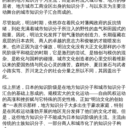
的新的地方知识分子为主流，而是农村流入城市者、地方的移
居者、地方城市工商业区出身的知识分子，与以东京为主要活
动舞台的城市知识分子汇合而成的。
尽管如此，明治时期，依然存在着民众对藩阀政府的反抗情
绪，到处充满着城市知识分子所注入的野性的血气和田园式的
能量。因此，明治文化发挥了朝气蓬勃的创造力。长期蕴藏在
底层的日本农民、商人的卓越的意志力和俊敏的才能喷发出
来。也许正因为这个缘故，明治文化没有大正文化那样的小市
民阶级平和稳定的时期，它是激烈的尝试、是独创与模仿的混
杂、是欧化与国粹的碰撞。城市文化创造者的心里交织着维新
以来的爱国热情与民众心灵的痛苦。森鸥外、夏目漱石与武者
小路实笃、芥川龙之介的社会分量之所以不同，其因盖出于
此。
综上所述，日本的知识阶级是在地方知识分子和城市知识分子
汇合的基础上形成的。规模宏大的文化运动——自由民权运动
的高涨和挫折赋与它特殊的历史性格。正如“明治文化的创始
者“一表所示那样，地方知识分子大多出生于豪农家庭，特别
是在民权运动蓬勃开展的地区充分发择了他们的文化才能。但
是，这些地方知识分子不能成为日本知识阶级的主流。主流由
传统的士族知识分子、一部分商人和城市化了的知识分子构