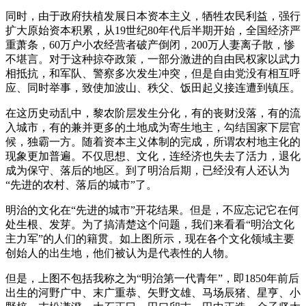
同时，由于政府扶植发展日本资本主义，牺牲农民利益，强行
扩大原始资本积累，从19世纪80年代后半期开始，全国经济严
重萧条，60万户小农经营者破产倒闭，200万人妻离子散，惨
不堪言。对于这种掠夺政策，一部分激进的自由民权家以武力
相抵抗，和军队、警察多次发生冲突，但是自由党没有相互呼
应、同时举事，致使加波山、秩父、饭田起义接连遭到镇压。
在这历史动乱中，黎农阶层发生分化，有的丧财没落，有的流
入城市，有的兼并更多的土地成为寄生地主，勾结国家下层官
候，独霸一方。随着资本主义体制的完成，所谓农村地主化的
现象更加普遍。不仅思想、文化，连经济也失去了活力，退化
成为保守、落后的地区。到了明治后期，已经没有人还认为
“先进的农村、落后的城市”了。
明治的文化在“先进的城市”开花结果。但是，不应忘记它在何
处生根、发芽。为了搞清楚这个问题，我们来看看“明治文化
主力军”的人们的籍贯。如上图所示，现在各个文化领域主要
创始人的出生地，他们被认为是代表性的人物。
但是，上图不包括我称之为“明治第一代青年”，即1850年前后
出生的河野广中、末广重恭、矢野文雄、马场辰猪、星亨、小