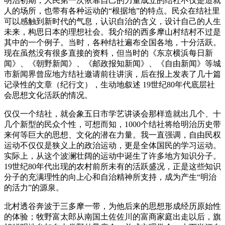
明治初期，人民第一次依靠自己的力量成立的结社不仅是造就
人的场所，也带有各种运动的“根据地”的特点。民众在结社里
可以感触到新时代的气息，认识自治的含义，设计自己的人生
未来，构思日本的理想社会。我介绍的西多摩山村结村不过是
其中的一个例子。当时，各种结社遍布全国各地，十分活跃。
现在虽然没有很多直接的资料，但当时的《东京横浜每日新
闻》、《朝野新闻》、《邮政报知新闻》、《自由新闻》等城
市新闻界曾应地方结社邀请前往讲演，后在报上发表了几十篇
记录性的文章（纪行文），生动地叙述 19世纪80年代底层社
会思想文化活跃的情况。
仅仅一个结社，就会象五日市学艺讲谈会那样造就出几个、十
几个新型的民众个性，可想而知，1000个结社将给明治历史带
来何等巨大的思想、文化的潜在力量。我一直强调，自由民权
运动不仅仅是狭义上的政治运动，更是全体国民的学习运动。
实际上，从这个波澜壮阔的运动中诞生了许多地方知识分子。
19世纪80年代出现的农村前所未有的活跃盛况，正是这些知识
分子的充满理性的向上心和自治精神所支持，成为产生“明治
的活力”的源泉。
北村透谷奔波于三多摩一带，为他后来的思想形成经历原始性
的体验；牧野富太郎从南国土佐佐川的富商家庭出走以后，旗