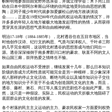
帜鲜明地参加自由党野外恳亲会，并成立理学会；木下尚江自
幼在日本中部阿尔卑斯山环绕的信州盆地受到自由思想的熏
陶；正冈子规少年时代就参加爱媛松山的地方政谈演说
会……，正是在19世纪80年代自由民权运动高涨的情况下，许
许多多的年轻人在地方被极大地激发起理性的热情，从而获得
贯穿其生涯的思想气质和自由精神的根。
明治17-18年（1884-1885年），北村透谷住在五目市地区，当
时他创作汉诗、纪行文的构思、气质与深泽权八、千叶卓三郎
的几乎完全相同，这说明北村透谷的思想形成与他们同出一
源。透谷深深倾倒于南多摩郡川口村的豪农、耿直不阿的文人
秋山国三廊，崇拜热爱之情终生不愉。
如果自由民权运动不受挫折，继续发展十几年，那么日本知识
阶级的形成方式和性质就可能完全是另一种模样，至少象深泽
权八那样的停止文化活动、断绝与民众以及城市知识分子交往
的地方知识分子不至于不会成为创造国民文化的主角，而且，
透谷、藤村、漱石、尚江等人孤立的悲剧也不会如此严重。当
然，这只是一种假设。实际上，民权运动的夭折极大地阻碍了
底层群众的文化创造的发展。
各个村落的民主主义运动的主力、豪农民权家一方面爱到权势