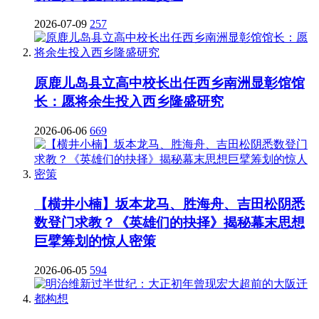
2026-07-09
257
原鹿儿岛县立高中校长出任西乡南洲显彰馆馆
长：愿将余生投入西乡隆盛研究
2026-06-06
669
【横井小楠】坂本龙马、胜海舟、吉田松阴悉
数登门求教？《英雄们的抉择》揭秘幕末思想
巨擘筹划的惊人密策
2026-06-05
594