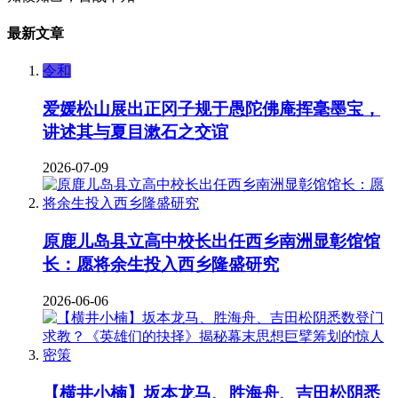
最新文章
令和
爱媛松山展出正冈子规于愚陀佛庵挥毫墨宝，
讲述其与夏目漱石之交谊
2026-07-09
原鹿儿岛县立高中校长出任西乡南洲显彰馆馆
长：愿将余生投入西乡隆盛研究
2026-06-06
【横井小楠】坂本龙马、胜海舟、吉田松阴悉