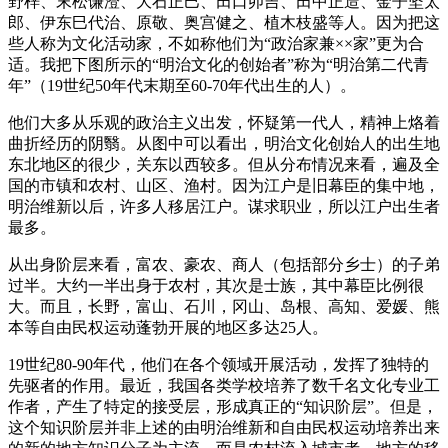
野梓、末松谦澄、大石正巳、田口卯吉、田中正造、金子坚太
郎、伊东巳代治、原敬、奥宫健之、植木枝盛等人。因为把这
些人称为文化活动家，不如称他们为“政治家兼××家”更为合
适。我把下图所示的“明治文化的创始者”称为“明治第二代青
年”（19世纪50年代末期至60-70年代出生的人）。
他们大多从乐观的政治主义出发，怀疑第一代人，精神上烙着
曲折经历的阴翳。从图中可以看出，明治文化创始人的出生地
东北地区的很少，关东以西较多。但从分布情况来看，遍及全
国的市镇和农村、山区、渔村。因为江户是旧幕臣的集中地，
明治维新以后，许多人移居江户。谋求职业，所以江户出生者
最多。
从出身阶层来看，富农、豪农、商人（包括部分乡士）的子弟
过半。大约一半出身于农村，其次是士族，其中幕臣比例很
大。而且，长野，富山、石川，冈山、岛根、高知、爱媛、熊
本等自由民权运动蓬勃开展的地区多达25人。
19世纪80-90年代，他们在各个领域开展活动，发挥了独特的
先驱者的作用。最近，我国各类学校培养了数千名文化专业工
作者，产生了特定的接受层，形成真正的“知识阶层”。但是，
这个知识阶层并非上述的由明治维新和自由民权运动培养出来