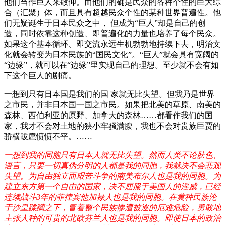
他们当作巨人来敬仰。而他们的确是民众的各种个性的巨大综
合（汇聚）体，而且具有超越民众个性的某种世界普遍性。他
们无疑诞生于日本民众之中， 但成为“巨人”却是自己的创
造，同时依靠这种创造、即普遍化的力量也培养了每个民众。
如果这个基本循环、即交流永远生机勃勃地持续下去，明治文
化就会转变为日本民族的“国民文化”。“巨人”就会具有宽阔的
“边缘”，就可以在“边缘”里实现自己的理想。至少就不会有如
下这个巨人的剧痛。
一想到只有日本国是我们的国 家就无比失望。但我乃是世界
之市民，并非日本国一国之市民。如果把北美的草原、南美的
森林、西伯利亚的原野、加拿大的森林……都看作我们的国
家，我才不会对土地的狭小牢骚满腹，我也不会对贵族巨贾的
骄横跋扈愤愤不平。……
一想到我的同胞只有日本人就无比失望。然而人类不论肤色、
语言，只要一切真伪分明的人都是我的同胞，我就决不会悲观
失望。为自由独立而艰苦斗争的南美布尔人也是我的同胞。为
建立东方第一个自由的国家，决不屈服于美国人的淫威，已经
连续战斗3年的菲律宾他加禄人也是我的同胞。在黄种民族沦
于沙皇蹂躏之下，冒着整个民族惨遭被逐的厄难危险，勇敢地
主张人种的可贵的北欧芬兰人也是我的同胞。即使日本的政治