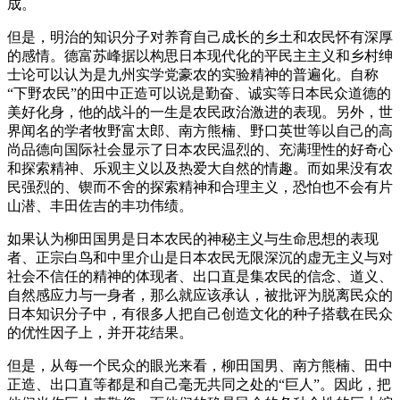
成。
但是，明治的知识分子对养育自己成长的乡土和农民怀有深厚
的感情。德富苏峰据以构思日本现代化的平民主主义和乡村绅
士论可以认为是九州实学党豪农的实验精神的普遍化。自称
“下野农民”的田中正造可以说是勤奋、诚实等日本民众道德的
美好化身，他的战斗的一生是农民政治激进的表现。另外，世
界闻名的学者牧野富太郎、南方熊楠、野口英世等以自己的高
尚品德向国际社会显示了日本农民温烈的、充满理性的好奇心
和探索精神、乐观主义以及热爱大自然的情趣。而如果没有农
民强烈的、锲而不舍的探索精神和合理主义，恐怕也不会有片
山潜、丰田佐吉的丰功伟绩。
如果认为柳田国男是日本农民的神秘主义与生命思想的表现
者、正宗白鸟和中里介山是日本农民无限深沉的虚无主义与对
社会不信任的精神的体现者、出口直是集农民的信念、道义、
自然感应力与一身者，那么就应该承认，被批评为脱离民众的
日本知识分子中，有很多人把自己创造文化的种子搭载在民众
的优性因子上，并开花结果。
但是，从每一个民众的眼光来看，柳田国男、南方熊楠、田中
正造、出口直等都是和自己毫无共同之处的“巨人”。因此，把