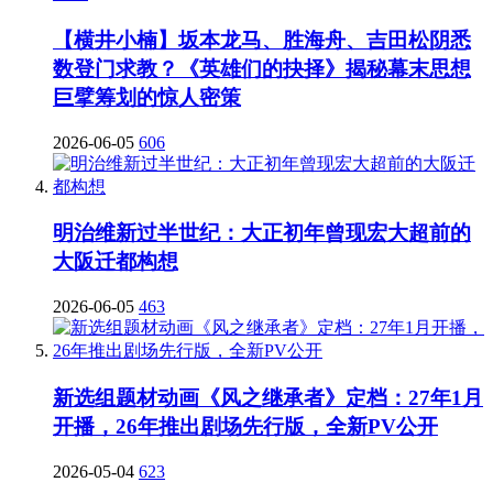
【横井小楠】坂本龙马、胜海舟、吉田松阴悉
数登门求教？《英雄们的抉择》揭秘幕末思想
巨擘筹划的惊人密策
2026-06-05
606
明治维新过半世纪：大正初年曾现宏大超前的
大阪迁都构想
2026-06-05
463
新选组题材动画《风之继承者》定档：27年1月
开播，26年推出剧场先行版，全新PV公开
2026-05-04
623