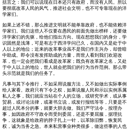
括言之：我们可以说现在日本还只有政府，而没有人民。所以
要彻底改革人民的风气，推进社会文明，也不可专靠现在的洋
学家们。
如果上述不错，那么推进文明就不能单靠政府，也不能依赖洋
学家们。我们这些人不仅要在愚民的前面先做出榜样，还要做
洋学家们的先驱，给他们指出方向。现在想想我们的身分，学
识固然是浅薄，可是有志于西洋学问已久，在国内又是处于中
人以上的地位；近来的改革事业虽不是我们作主兴办，却曾暗
中助成。即令没有发挥助成的力量，而世人看到我们欢迎改
革，也一定会把我们看成是改革家；既负有改革家之名，又处
于中人以上的地位，世人就会把我们的行为当作范例。那么带
头示范就是我们的任务了。
凡事与其下令推行，不如采用说服方法，又不如做出实际事例
给人家看。政府只有下令之权，如果说服人民和示以实例系属
私人之事，我们就应当站在个人的立场，或研究学术，或从事
贸易，或讨论法律，或著书立说，或发行报纸等等，只要是不
超过人民本分的事，就要大胆去做。我们严守法令，按理办
事，如因政府不守政令而受到委屈，还是不要屈服，据理抗
争，这就象是给政府的脖子扎上一针，以革除旧弊，恢复民
权，诚为当务之急。本来私营事业种类很多，做这些事的人也