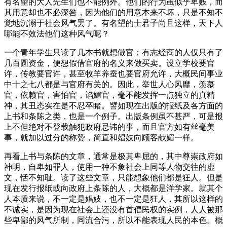
有名望的大人先生们也不能例外。他们的行为虽似乎卑贱，而
其用意却也不必深咎，因为他们的用意本来不坏，只是不知不
觉地沉溺于社会风气罢了。有名望的士君子尚且这样，天下人
哪能不效法他们这种风气呢？
一个青年学生只读了几本书就想做官；有志经商的人仅只有了
几百圆资金，便想假借官府的名义来做买卖。设立学校要官
许，传教要官许，甚至牧羊养蚕也要官府允许，大概民间事业
中十之七八都是与官府有关的。因此，举世人心风靡，羡慕
官，依赖官，害怕官，谄媚官，毫不能发挥一点独立的真精
神，其丑态实在是不忍卒睹。譬如现在出版的报纸及各方面的
上书和条陈之类，也是一个例子。出版条例虽不甚严，可是报
上不但绝对不登载触犯政府忌讳的事，而且官方如有丝毫美
事，就加以过分的称赞，简直和娼妓向顾客献媚一样。
再看上书与条陈的文章，通常是极其卑屈的，其中尊崇政府如
神明，自卑如罪人，使用一种不象社会上同等人物交往的虚
文，恬不知耻。读了这些文章，只能想象他们都是狂人。但是
现在发行报纸或向政府上条陈的人，大概都是洋学家。就其个
人本质来说，不一定是娼妓，也不一定是狂人，其所以这样的
不诚实，是因为现在社会上还没有首倡民权的实例，人人被那
些卑鄙的风气所制，同流合污，所以不能表现人民的本色。概