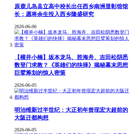
原鹿儿岛县立高中校长出任西乡南洲显彰馆馆
长：愿将余生投入西乡隆盛研究
2026-06-06
【横井小楠】坂本龙马、胜海舟、吉田松阴悉
数登门求教？《英雄们的抉择》揭秘幕末思想
巨擘筹划的惊人密策
2026-06-05
明治维新过半世纪：大正初年曾现宏大超前的
大阪迁都构想
2026-06-05