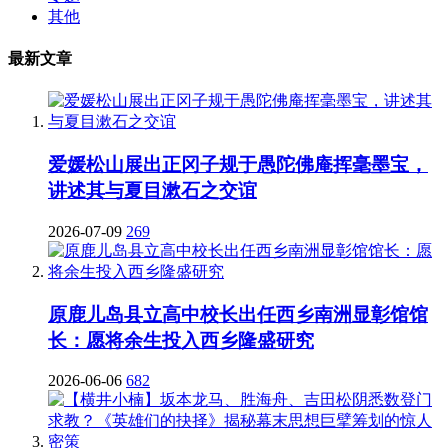
其他
最新文章
爱媛松山展出正冈子规于愚陀佛庵挥毫墨宝，
讲述其与夏目漱石之交谊
2026-07-09
269
原鹿儿岛县立高中校长出任西乡南洲显彰馆馆
长：愿将余生投入西乡隆盛研究
2026-06-06
682