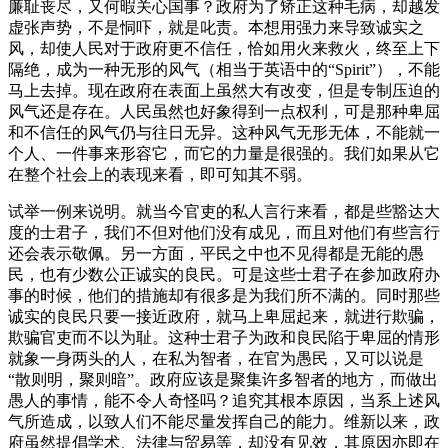
廉耻丧尽，又何暇关心国事？政府为了矫正这种毛病，却越发
虚张声势，不是恫吓，就是叱责。本想用强力来导致诚实之
风，却使人民对于政府更不信任，恰如用火来救火，终至上下
隔绝，成为一种无形的风气（相当于英语中的“Spirit”），不能
马上去掉。现在政府在表面上虽然大有改变，但是专制压迫的
风气还是存在。人民虽然也好象得到一点权利，可是那种卑屈
和不信任的风气仍与往日无异。这种风气无形无体，不能就一
个人、一件事来形容它，而它的力量是很强的。我们如果从它
在整个社会上的表现来看，即可知其不弱。
试举一例来说明。就当今官吏的私人言行来看，都是些豁达大
度的士君子，我们不但对他们没有成见，而且对他们有些言行
还会表示敬佩。另一方面，平民之中也不见得都是无能的愚
民，也有少数公正诚实的良民。可是这些士君子在参加政府办
事的时候，他们的措施却有很多是为我们所不满的。同时那些
诚实的良民只要一接近政府，就马上卑屈起来，就进行欺骗，
欺骗官吏而不以为耻。这种士君子为政和良民陷于卑屈的情形
就象一身两头的人，在私为智者，在官为愚民，又可以说是
“散则明，聚则暗”。政府应该是聚集许多智者的地方，而做出
愚人的事情，能不令人奇怪吗？追究其根本原因，当系上述风
气所造成，以致人们不能尽量发挥自己的能力。维新以来，政
府虽然提倡学术、法律与贸易等，却没有见效，其原因亦即在