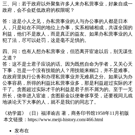
三、问：若于政府以外聚集许多人来办私营事业，好象自成一
政府，会不会贬低政府的权限呢？
答：这是小人之见，办私营事业的人与办公事的人都是日本
人，只是站在不同的地位上办事，实系相辅相成，共谋全国的
利益，他们不是敌人，而是真正的益友。如果办私营事业的人
犯了法，尽可以处罚，这是毫不足惧的。
四、问：也有人想办私营事业，但恐离开宦途以后，别无谋生
之道？
答：这不是士君子应说的话。因为既然自命为学者，又关心天
下事，岂是一个没有技能的人？用技能来糊口，并不是难事。
在政府里执行公务和办理私营事业并无难易之分。如果认为办
公事容易，所得的利益比私营事业多，那是利益超过实际的才
干了。贪图超过实际才干的利益是君子所不屑为的。至于一无
所长，侥幸进入宦途，贪图薪金以便奢侈享受，还要视同儿戏
地谈论天下大事的人，就不是我们的同志了。
《劝学篇》（日）福泽谕吉 著，商务印书馆1958年11月初版
本文链接：https://www.meiji-history.com/466.html
发布在