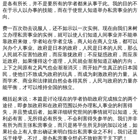
是各有所长，并不是要所有的学者都来从事于此。我的目的不
在于示人以办事的技能，而在于使世人知道举办私营事业的方
向。
费一百次劲去说服人，还不如示以一次实例。现在由我们来树
立办理私营事业的实例，就可以使人们知道人间事业并不能单
靠政府来做，学者站在学者立场，商人站在商人立场，都可以
兴办个人事业。政府是日本的政府，人民是日本的人民，那么
人民就不应害怕政府，而应靠拢政府；不应疑惑政府，而应亲
近政府。如果懂得这个道理，人民就会渐渐知道正确的方向，
上下之间原有之风气也会渐渐消灭；而开始产生真正的日本国
民，使他们不致成为政府的玩具，而成为刺激政府的力量。从
而学术、商业和法律就自然会各得其所，人民与政府的力量亦
能平衡，才可以维持全国的独立。
概括起来说：本篇是讨论现在的学者协助政府完成独立的两个
途径，即参加政府和在政府范围以外办理私人事业的利害得
失，并且赞成后者。如果详细研究世间的事情就可以知道，无
利必有害，无所得必有所失，不会利害得失参半的。我们并非
有所为而主张私营事业，而只是将平生所见到的加以论述，如
果社会上有人拿出确证来明白指出私营事业之不利，我们还是
乐于接受，不过，举办私营事业想必不致贻害于天下吧！