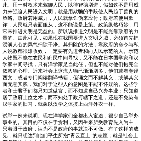
此。用一时权术来驾御人民，以待智德增进，假如这不是用威
力来强迫人民进入文明，就是用欺骗的手段使人民趋于善良的
策略。政府若用威力，人民就拿诈伪来应付；政府若使用欺
诈，人民就只表面服从，这不能说是上策。政策纵然巧妙，用
它来推进文明是无益的。所以说推进文明是不能光靠政府的力
量的。由此可见，如果现在我国要进入文明之域，必须首先把
浸润人心的风气扫除干净。其扫除的方法，靠政府的命令与私
人说教都很难收效，一定要有先进者和向人民示范的人。示范
人物既不能在农民和商民中间寻找，又不能在日本国学家和汉
学家中间寻找，只有洋学家足当此任，但也不能对他们抱完全
依赖的心理。近来社会上这流人物已渐渐增多，他们或者翻译
西文，或者专门阅读翻译书籍，但诵文而不解其义，或解其义
而无意实践，我们对于这些人的意图是不能不怀疑的。这些学
者和士君子们都只知道做官，而不知道自己兴办事业；只知道
居于政府上位之术，而不知处于政府辖下之道，还是不免染有
汉学家的旧习，就象以汉学之体披上西洋外衣一样。
试举一例来说明。现在洋学家们全都出入宦途，很少自己举办
事业的。其目的不仅在于贪利，又因生来所受教育先入为主，
只着眼于政府，认为不是政府的事就决不可做。有了这样的成
见，就只想达到他们平生所抱“青云直上”的志愿；就是社会上