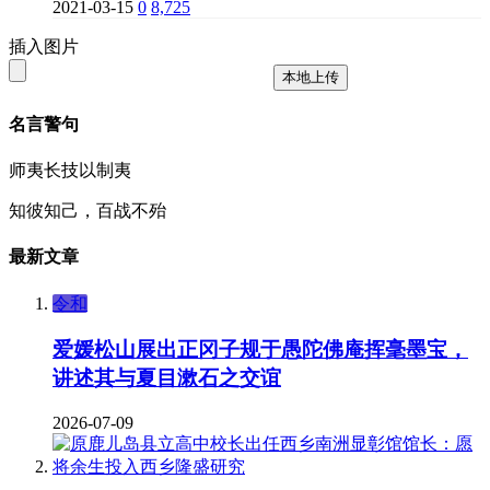
2021-03-15
0
8,725
插入图片
本地上传
名言警句
师夷长技以制夷
知彼知己，百战不殆
最新文章
令和
爱媛松山展出正冈子规于愚陀佛庵挥毫墨宝，
讲述其与夏目漱石之交谊
2026-07-09