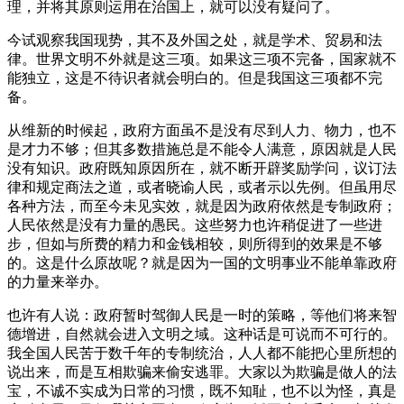
理，并将其原则运用在治国上，就可以没有疑问了。
今试观察我国现势，其不及外国之处，就是学术、贸易和法
律。世界文明不外就是这三项。如果这三项不完备，国家就不
能独立，这是不待识者就会明白的。但是我国这三项都不完
备。
从维新的时候起，政府方面虽不是没有尽到人力、物力，也不
是才力不够；但其多数措施总是不能令人满意，原因就是人民
没有知识。政府既知原因所在，就不断开辟奖励学问，议订法
律和规定商法之道，或者晓谕人民，或者示以先例。但虽用尽
各种方法，而至今未见实效，就是因为政府依然是专制政府；
人民依然是没有力量的愚民。这些努力也许稍促进了一些进
步，但如与所费的精力和金钱相较，则所得到的效果是不够
的。这是什么原故呢？就是因为一国的文明事业不能单靠政府
的力量来举办。
也许有人说：政府暂时驾御人民是一时的策略，等他们将来智
德增进，自然就会进入文明之域。这种话是可说而不可行的。
我全国人民苦于数千年的专制统治，人人都不能把心里所想的
说出来，而是互相欺骗来偷安逃罪。大家以为欺骗是做人的法
宝，不诚不实成为日常的习惯，既不知耻，也不以为怪，真是