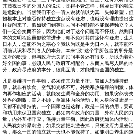
其蔑视日本的外国人的说法，觉得不管怎样，横竖日本的独立
是危险的。当然我们不会一听人说就信以为真，失掉希望，但
如根本上对能否保持独立这点没有疑虑，也就没有理由提出这
样疑问来了。假如我们到英国去问不列颠能不能保持独立？人
们一定会笑而不答，因为他们对于这个问题毫不怀疑。然则日
本的文明程度虽似较前进步，却不免对其前途怀有疑虑，生为
日本人，怎能不为之寒心？我认为既是生为日本人，就不能不
明确认识和尽到各人的本分。本来“政”这个字所包含的事务是
政府的职责，但与政府无关的民间事务还有很多，所以为着办
好全国的事，必须人民与政府互相配合，从而人民尽人民的本
分，政府尽政府的本分，彼此互助，才能维持全国的独立。
凡是要维持一件事物，必须使其力量平衡。譬如人想维持健
康，就非有饮食、空气和光线不可。外受寒热痛痒的刺激，体
内再作相应的活动，就能发生调和全身的功用。如果突然丧失
外界的刺激，置之不顾，单靠体内的活动，则人身的健康是一
天都不能维持的。一个国家也是这样，政是一国的功用，要调
和功用来保卫国家独立，必须内有政府的力量，外有人民的力
量，内外互相呼应，保持力量平衡。因此政府犹如体内活动，
人民犹如外界刺激，如果突然把刺激去掉，只凭政府力量去活
动，那么一国的独立就一天也不能保持了。如能明白养生的道