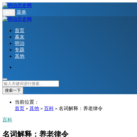
菜单
搜索
首页
幕末
明治
专题
其他
搜索一下
当前位置：
首页
»
其他
»
百科
» 名词解释：养老律令
百科
名词解释：养老律令