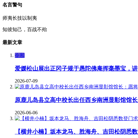
名言警句
师夷长技以制夷
知彼知己，百战不殆
最新文章
令和
爱媛松山展出正冈子规于愚陀佛庵挥毫墨宝，讲
2026-07-09
原鹿儿岛县立高中校长出任西乡南洲显彰馆馆长
2026-06-06
【横井小楠】坂本龙马、胜海舟、吉田松阴悉数