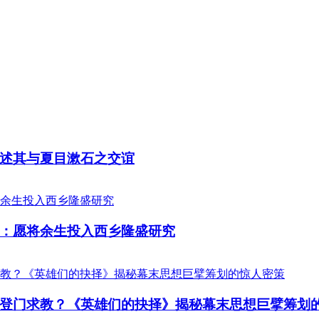
述其与夏目漱石之交谊
：愿将余生投入西乡隆盛研究
登门求教？《英雄们的抉择》揭秘幕末思想巨擘筹划