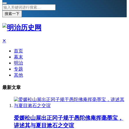
搜索一下
✕
首页
幕末
明治
专题
其他
最新文章
爱媛松山展出正冈子规于愚陀佛庵挥毫墨宝，
讲述其与夏目漱石之交谊