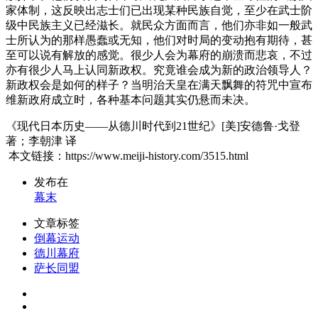
家体制，这反映出志士们已出现某种民族自觉，至少在武士阶
级中民族主义已经滋长。就民众方面而言，他们亦非如一般武
士所认为的那样愚蠢或无知，他们对时局的变动抱有期待，甚
至可以说有解放的感觉。很少人会为幕府的崩溃而悲哀，不过
亦有很少人马上认同新政权。究竟谁会成为新的政治领导人？
新政权会是如何的样子？当明治天皇在满天飘舞的符咒中宣布
维新政府成立时，各种基本问题其实仍悬而未决。
《现代日本历史——从德川时代到21世纪》[美]安德鲁·戈登
著；李朝津 译
本文链接：https://www.meiji-history.com/3515.html
发布在
幕末
文章标签
倒幕运动
德川幕府
萨长同盟