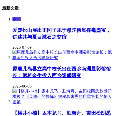
最新文章
令和
爱媛松山展出正冈子规于愚陀佛庵挥毫墨宝，
讲述其与夏目漱石之交谊
2026-07-09
原鹿儿岛县立高中校长出任西乡南洲显彰馆馆
长：愿将余生投入西乡隆盛研究
2026-06-06
【横井小楠】坂本龙马、胜海舟、吉田松阴悉