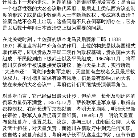
计算出下一步的走法。问题的核心是谁能掌握发言权：是否由
一个包容性强的大名会议取代幕府，最后走上类似西方议会制
度的形式？或是由少数倒幕人士垄断新政权，形成寡头政治？
答案当然不会马上出现，这些问题不只在倒幕时期存在，它亦
是以后数十年间日本政治史上极为重要的问题。
在此关键时刻，土佐藩的坂本龙马及后藤象二郎（1838-
1897）再度发挥其中介角色的作用。土佐的构想是以英国模式
取代幕府，即以贵族及平民二院作为政权基础，贵族院由大名
组成，平民院则由下级武士以及平民组成。1867年11月，将军
德川庆喜终于被说服接受该建议，他向天皇上表，实行所谓
“大政奉还”，同意卸去将军之职，天皇拥有主权名义及最后裁
决权力。不过德川家保有原有领地，仍是最有影响力的大名，
故在未来的大名会议中，幕府估计仍可继续扮演领导角色。
对幕府而言，它已经做出最大让步，但萨摩、长州及朝廷内的
倒幕力量仍不满意，1867年12月，萨长联军进军京都，取得首
都控制权。在萨长进军京都以前，孝明天皇崩殂，明治天皇新
任帝位，联军入京后促请天皇维新。1868年1月，明治天皇宣
布废除幕府，设置总裁、议定、参与三职，由朝廷公卿、大名
及武士担任，对天皇负责，而德川在新政府中则无任何实职。
这自然引致幕府怨恨，幕府与萨长军队遂发生冲突，但节节败