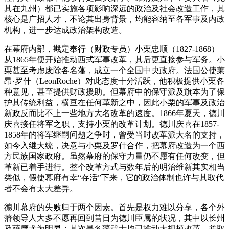
其在九州）都已实施各项影响深远的政治及社会改造工作，其
核心是广招人才，不论其出身背景，均能容纳至各军事及内政
机构，进一步达成政治架构改造。
在幕府内部，戡定奉行（财政专员）小栗忠顺（1827-1868）
从1865年便开始推动西式军事改革，其后更直接参与军务。小
栗甚至考虑废除各名藩，成立一个全国中央政府。法国公使莱
昂·罗什（LeonRoche）对此态度十分活跃，他积极提供小栗各
种意见，甚至提供财政援助。但幕府中的保守派及旗本为了保
护其传统利益，横亘在任何革新之中，因此小栗的军事及政治
新政反而比不上一些地方大名改革的速度。1866年夏天，德川
庆喜接任将军之职，支持小栗的改革计划。德川庆喜在1857-
1858年的将军继嗣问题之争时，曾受当时改革派大名的支持，
如今入继大统，决意与小栗及罗什合作，把幕府改造为一个西
方民族国家政府。虽然幕府的保守力量仍不愿有任何改变，但
革新已着手进行。整个改革方式与数年后的明治维新其实相当
类似，假使幕府有幸“存活”下来，它的政治体制也许与其取代
者不会有太大差异。
德川幕府的失败归于两个因素。首先是权力难以分享，各个外
藩领导人大多不愿再回到昔日为德川臣属的状况，其中以长州
及萨摩尤为明显；其次是各藩武士均已推动大规模改革，并取