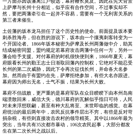
一方面亦因该藩离江户较远，幕府鞭长莫及。因此在先天背景
上萨摩与长州十分相近，似乎应有合作空间，不过事实却不
然，要把两藩牵引在一起并不容易，需要有一个无利害关系的
第三者来催生。
土佐藩的坂本龙马担任了这个历史性的使命。前面提及坂本要
刺杀胜海舟，但在胜的游说下，坂本由一个攘夷刺客转变为一
个开国论者。1866年坂本秘密为萨摩及长州两藩做中介，助其
结成秘密同盟，盟约规定若幕府攻击两藩中任何一方，另外一
藩会给予支援。对付幕府的时机很快便到来，1866年夏天，幕
府眼看长州的勤王志士日渐取回藩内控制权，它绝对不能忍受
长州的第二次威胁，因此下令再次征伐长州，并命各大名参
加。然而由于有盟约在先，萨摩拒绝参加，有些大名亦跟进。
幕府因为师出无名，士气不振，结果为长州大败。
幕府不但战败，更严重的是幕府军队在众目睽睽下由本州岛南
端溃散回来，威信大失，德川幕府的瓦解似乎指日可待，人民
对未来浮想联翩，甚至有种大乱将至、末世即临的感觉。在幕
府统治的最后两年中，农民反抗事件层出不穷，有些是反对苛
捐杂税，有些则直接攻击农村的领导精英。其中以1866年最为
突出，当年共有35次都市暴动，106次农民起事，大部分都发
生在第二次长州之战以后。