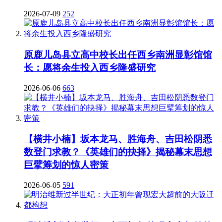
2026-07-09
252
原鹿儿岛县立高中校长出任西乡南洲显彰馆馆
长：愿将余生投入西乡隆盛研究
2026-06-06
663
【横井小楠】坂本龙马、胜海舟、吉田松阴悉
数登门求教？《英雄们的抉择》揭秘幕末思想
巨擘筹划的惊人密策
2026-06-05
591