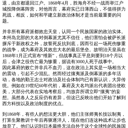
退，由京都退回江户。1868年4月，胜海舟不经一战而举江户
城投降倒幕阵营，对他而言，幕府实已日薄西山，不值得拼力
死战，相反，如何和平建立新政治体制才是当前最重要的问
题。
并非所有幕府派都效忠天皇，认同一个民族国家的政治实体。
本州岛北部的大名对倒幕派尤其不信任，他们害怕会被萨长派
摒斥于新政权之外，故誓死反抗到底，因而引起一场死伤惨重
的战争，成为幕府及其效忠大名的最后堡垒。故明治天皇虽在
1868年1月正式宣布“维新”，但战事真正平息则要到18个月以
后，会津之役伤亡最为惨重，据说有3000人死于战事中。
因此幕府的败亡并非兵不血刃，这在政治上其实是一场相当大
的震动，引起不少混乱。然而经过攘夷派及倒幕派的多年活
动，各地的勤王志士对政治及社会体制均已有新认识，大异传
统。例如在19世纪60年代初，幕府及大名均派出代表团出使欧
美，大部分代表在实地考察后，均放弃所谓立即“攘夷”的妄
想。虽然各人之反应仍有差异，但这已反映出他们开始了解到
西方科技以及政治制度的优点。
到1868年，有些人的想法更大胆，他们主张师夷长技以制夷，
打算生聚教训十年后再驱逐洋人，现在他们连这种战术让步也
放弃了。他们认识到日本最终无法自外于这个全球性的民族国