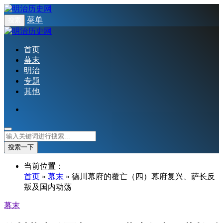
菜单
搜索
首页
幕末
明治
专题
其他
搜索一下
当前位置：
首页
»
幕末
» 德川幕府的覆亡（四）幕府复兴、萨长反
叛及国内动荡
幕末