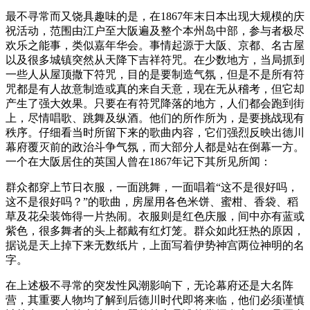
最不寻常而又饶具趣味的是，在1867年末日本出现大规模的庆
祝活动，范围由江户至大阪遍及整个本州岛中部，参与者极尽
欢乐之能事，类似嘉年华会。事情起源于大阪、京都、名古屋
以及很多城镇突然从天降下吉祥符咒。在少数地方，当局抓到
一些人从屋顶撒下符咒，目的是要制造气氛，但是不是所有符
咒都是有人故意制造或真的来自天意，现在无从稽考，但它却
产生了强大效果。只要在有符咒降落的地方，人们都会跑到街
上，尽情唱歌、跳舞及纵酒。他们的所作所为，是要挑战现有
秩序。仔细看当时所留下来的歌曲内容，它们强烈反映出德川
幕府覆灭前的政治斗争气氛，而大部分人都是站在倒幕一方。
一个在大阪居住的英国人曾在1867年记下其所见所闻：
群众都穿上节日衣服，一面跳舞，一面唱着“这不是很好吗，
这不是很好吗？”的歌曲，房屋用各色米饼、蜜柑、香袋、稻
草及花朵装饰得一片热闹。衣服则是红色庆服，间中亦有蓝或
紫色，很多舞者的头上都戴有红灯笼。群众如此狂热的原因，
据说是天上掉下来无数纸片，上面写着伊势神宫两位神明的名
字。
在上述极不寻常的突发性风潮影响下，无论幕府还是大名阵
营，其重要人物均了解到后德川时代即将来临，他们必须谨慎