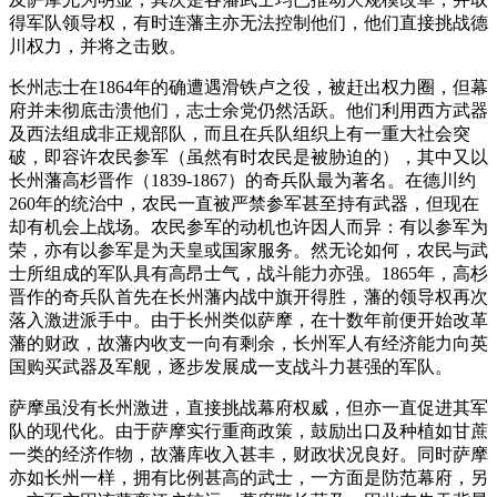
得军队领导权，有时连藩主亦无法控制他们，他们直接挑战德
川权力，并将之击败。
长州志士在1864年的确遭遇滑铁卢之役，被赶出权力圈，但幕
府并未彻底击溃他们，志士余党仍然活跃。他们利用西方武器
及西法组成非正规部队，而且在兵队组织上有一重大社会突
破，即容许农民参军（虽然有时农民是被胁迫的），其中又以
长州藩高杉晋作（1839-1867）的奇兵队最为著名。在德川约
260年的统治中，农民一直被严禁参军甚至持有武器，但现在
却有机会上战场。农民参军的动机也许因人而异：有以参军为
荣，亦有以参军是为天皇或国家服务。然无论如何，农民与武
士所组成的军队具有高昂士气，战斗能力亦强。1865年，高杉
晋作的奇兵队首先在长州藩内战中旗开得胜，藩的领导权再次
落入激进派手中。由于长州类似萨摩，在十数年前便开始改革
藩的财政，故藩内收支一向有剩余，长州军人有经济能力向英
国购买武器及军舰，逐步发展成一支战斗力甚强的军队。
萨摩虽没有长州激进，直接挑战幕府权威，但亦一直促进其军
队的现代化。由于萨摩实行重商政策，鼓励出口及种植如甘蔗
一类的经济作物，故藩库收入甚丰，财政状况良好。同时萨摩
亦如长州一样，拥有比例甚高的武士，一方面是防范幕府，另