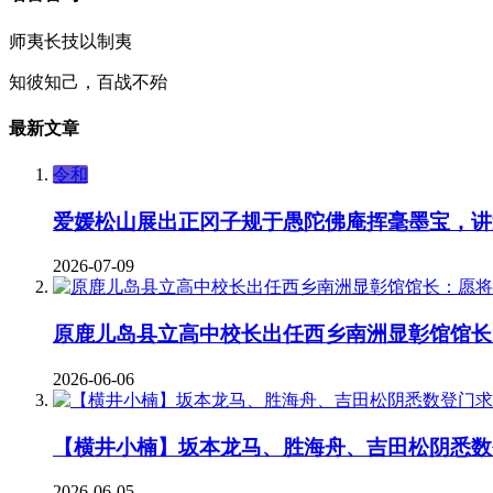
师夷长技以制夷
知彼知己，百战不殆
最新文章
令和
爱媛松山展出正冈子规于愚陀佛庵挥毫墨宝，讲
2026-07-09
原鹿儿岛县立高中校长出任西乡南洲显彰馆馆长
2026-06-06
【横井小楠】坂本龙马、胜海舟、吉田松阴悉数
2026-06-05