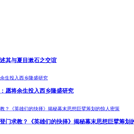
述其与夏目漱石之交谊
：愿将余生投入西乡隆盛研究
登门求教？《英雄们的抉择》揭秘幕末思想巨擘筹划