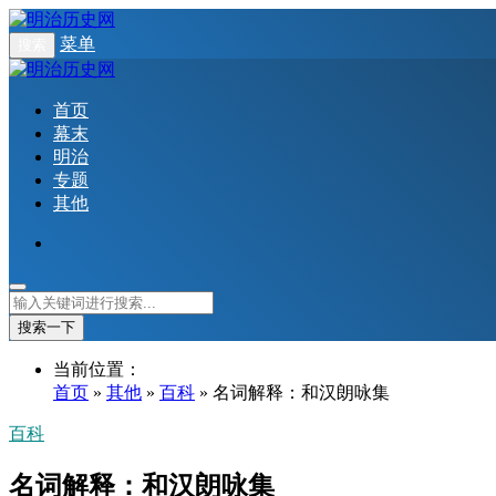
菜单
搜索
首页
幕末
明治
专题
其他
搜索一下
当前位置：
首页
»
其他
»
百科
» 名词解释：和汉朗咏集
百科
名词解释：和汉朗咏集