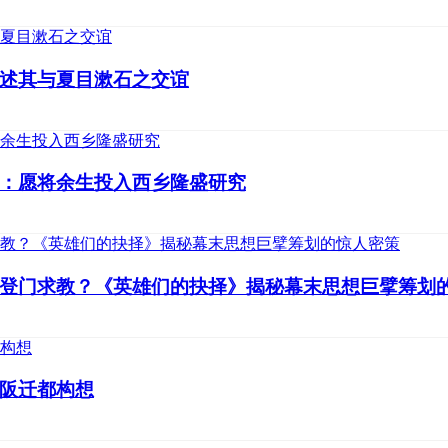
述其与夏目漱石之交谊
：愿将余生投入西乡隆盛研究
登门求教？《英雄们的抉择》揭秘幕末思想巨擘筹划
阪迁都构想