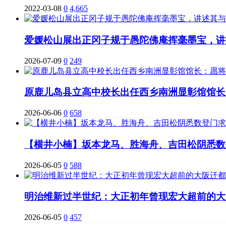
2022-03-08
0
4,665
爱媛松山展出正冈子规于愚陀佛庵挥毫墨宝，讲
2026-07-09
0
249
原鹿儿岛县立高中校长出任西乡南洲显彰馆馆长
2026-06-06
0
658
【横井小楠】坂本龙马、胜海舟、吉田松阴悉数
2026-06-05
0
588
明治维新过半世纪：大正初年曾现宏大超前的大
2026-06-05
0
457