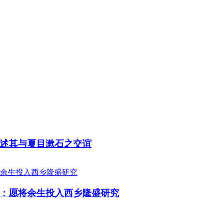
述其与夏目漱石之交谊
：愿将余生投入西乡隆盛研究