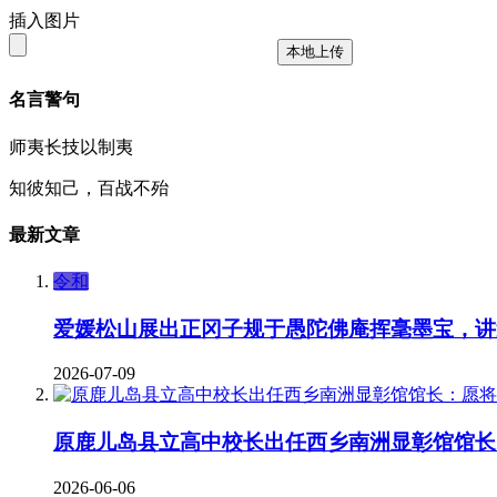
插入图片
本地上传
名言警句
师夷长技以制夷
知彼知己，百战不殆
最新文章
令和
爱媛松山展出正冈子规于愚陀佛庵挥毫墨宝，讲
2026-07-09
原鹿儿岛县立高中校长出任西乡南洲显彰馆馆长
2026-06-06