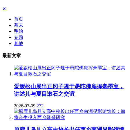
✕
首页
幕末
明治
专题
其他
最新文章
爱媛松山展出正冈子规于愚陀佛庵挥毫墨宝，
讲述其与夏目漱石之交谊
2026-07-09
272
原鹿儿岛县立高中校长出任西乡南洲显彰馆馆