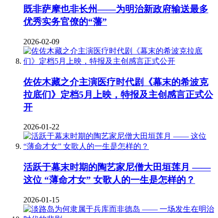
既非萨摩也非长州——为明治新政府输送最多
优秀实务官僚的“藩”
2026-02-09
佐佐木藏之介主演医疗时代剧《幕末的希波克
拉底们》定档5月上映，特报及主创感言正式公
开
2026-01-22
活跃于幕末时期的陶艺家尼僧大田垣莲月 ——
这位 “薄命才女” 女歌人的一生是怎样的？
2026-01-15