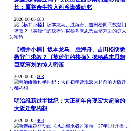
长：愿将余生投入西乡隆盛研究
2026-06-06
683
【横井小楠】坂本龙马、胜海舟、吉田松阴悉
数登门求教？《英雄们的抉择》揭秘幕末思想
巨擘筹划的惊人密策
2026-06-05
608
明治维新过半世纪：大正初年曾现宏大超前的
大阪迁都构想
2026-06-05
463