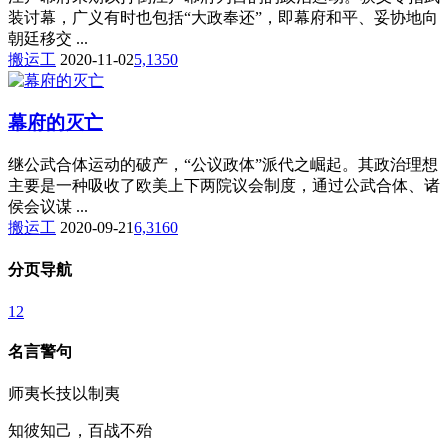
装讨幕，广义有时也包括“大政奉还”，即幕府和平、妥协地向
朝廷移交 ...
搬运工
2020-11-02
5,135
0
幕府的灭亡
继公武合体运动的破产，“公议政体”派代之崛起。其政治理想
主要是一种吸收了欧美上下两院议会制度，通过公武合体、诸
侯会议谋 ...
搬运工
2020-09-21
6,316
0
分页导航
1
2
名言警句
师夷长技以制夷
知彼知己，百战不殆