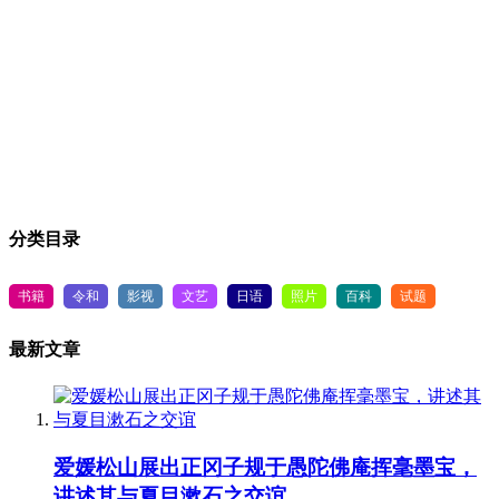
分类目录
书籍
令和
影视
文艺
日语
照片
百科
试题
最新文章
爱媛松山展出正冈子规于愚陀佛庵挥毫墨宝，
讲述其与夏目漱石之交谊