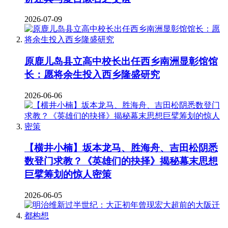
2026-07-09
原鹿儿岛县立高中校长出任西乡南洲显彰馆馆
长：愿将余生投入西乡隆盛研究
2026-06-06
【横井小楠】坂本龙马、胜海舟、吉田松阴悉
数登门求教？《英雄们的抉择》揭秘幕末思想
巨擘筹划的惊人密策
2026-06-05