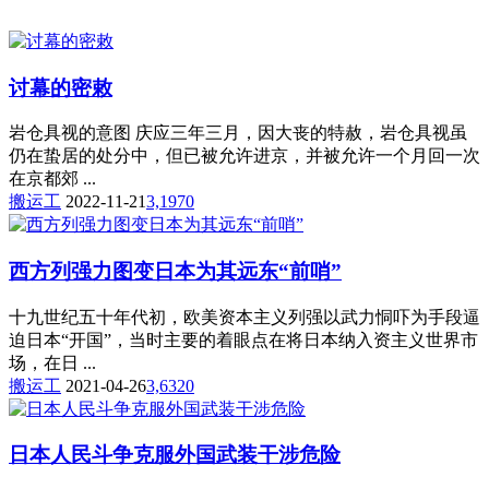
讨幕的密敕
岩仓具视的意图 庆应三年三月，因大丧的特赦，岩仓具视虽
仍在蛰居的处分中，但已被允许进京，并被允许一个月回一次
在京都郊 ...
搬运工
2022-11-21
3,197
0
西方列强力图变日本为其远东“前哨”
十九世纪五十年代初，欧美资本主义列强以武力恫吓为手段逼
迫日本“开国”，当时主要的着眼点在将日本纳入资主义世界市
场，在日 ...
搬运工
2021-04-26
3,632
0
日本人民斗争克服外国武装干涉危险