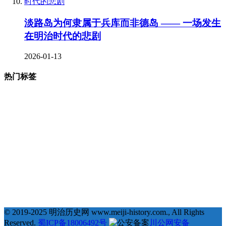
淡路岛为何隶属于兵库而非德岛 —— 一场发生
在明治时代的悲剧
2026-01-13
热门标签
377
123
68
35
# 地理 #
# 宗教 #
# 明治维新 #
# 福泽谕吉 #
31
25
23
22
# 萨摩藩 #
# 德川幕府 #
# 长州藩 #
# 新选组 #
22
21
20
19
# 戊辰战争 #
# 教育 #
# 自由民权运动 #
# 日俄战争 #
18
18
18
17
# 劝学篇 #
# 会津藩 #
# 倒幕运动 #
# 西乡隆盛 #
17
17
16
16
# 文化 #
# 条约 #
# 土佐藩 #
# 德川庆喜 #
15
15
14
# 坂本龙马 #
# 俄国 #
# 大久保利通 #
© 2019-2025 明治历史网 www.meiji-history.com., All Rights
Reserved.
蜀ICP备18006492号
川公网安备