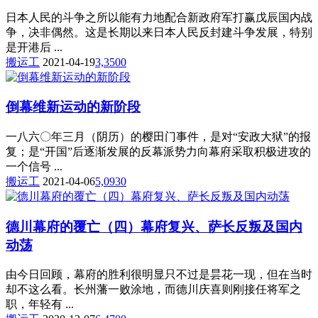
日本人民的斗争之所以能有力地配合新政府军打赢戊辰国内战
争，决非偶然。这是长期以来日本人民反封建斗争发展，特别
是开港后 ...
搬运工
2021-04-19
3,350
0
倒幕维新运动的新阶段
一八六〇年三月（阴历）的樱田门事件，是对“安政大狱”的报
复；是“开国”后逐渐发展的反幕派势力向幕府采取积极进攻的
一个信号 ...
搬运工
2021-04-06
5,093
0
德川幕府的覆亡（四）幕府复兴、萨长反叛及国内
动荡
由今日回顾，幕府的胜利很明显只不过是昙花一现，但在当时
却不这么看。长州藩一败涂地，而德川庆喜则刚接任将军之
职，年轻有 ...