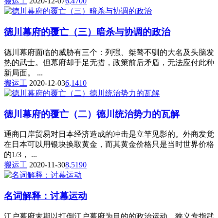
搬运工
2020-12-07
6,470
0
德川幕府的覆亡（三）暗杀与协调的政治
德川幕府面临的威胁有三个：列强、桀骜不驯的大名及头脑发
热的武士。但幕府却手足无措，政策前后矛盾，无法应付此种
新局面。 ...
搬运工
2020-12-03
6,141
0
德川幕府的覆亡（二）德川统治势力的瓦解
通商口岸贸易对日本经济造成的冲击是立竿见影的。外商发觉
在日本可以用银块换取黄金，而其黄金价格只是当时世界价格
的1/3， ...
搬运工
2020-11-30
8,519
0
名词解释：讨幕运动
江户幕府末期以打倒江户幕府为目的的政治运动。狭义专指武