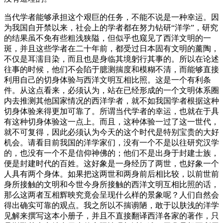
当代学者能够承担这个艰巨的任务，不能不说是一种幸运。因
为我国自开禁以来，社会上的学者都在努力钻研“洋学”，研究
的结果虽不免有些粗浅狭隘，但似乎也窥见了西洋文明的一
斑，并且这些学者在二十年前，都受过日本固有文明的薰陶，
不仅是耳濡目染，而且也是身临其境躬行其事的。所以在论述
往事的时候，他们不会陷于臆测揣度和模糊不清，而能够直接
利用自己的切身体验与西洋文明互相比照。这是一个有利条
件。从这点看来，必须认为，站在已经形成的一个文明体系圈
内去推测其他国家情况的西洋学者，就不如我国学者根据这种
切身体验来得更加可靠了。所谓当代学者的幸运，也就在于具
有这种切身体验这一点上。而且，这种体验一过了这一世代，
就不可复得，因此必须认为今天的这个时代是特别宝贵的大好
机会。请看目前我国的洋学家们，没有一个不是以往研究汉学
的，也没有一个不是信仰神佛的；他们不是出身于封建士族，
便是封建时代的百姓。这好象是一身经历了两世，也好象一个
人具有两个身体。如果把这两世和两身前后相比较，以前世前
身所接触的文明和今世今身所接触的西洋文明互相比照的话，
那么这两者互相辉映究竟会呈现什么样的景象呢？人们自然会
得出确实可靠的观点。我之所以不揣谫陋，敢于以肤浅的洋学
见解来撰写这本小册子，并且不直接翻译西洋各家的著作，只