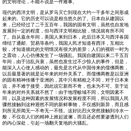
的文明理论，不能不说是一件难事。
现代的西洋文明，是从罗马灭亡到现在大约一千多年之间形成
起来的。它的历史可以说是相当悠久的了。日本自从建国以
来，已经经过了二千五百年，我国的固有文明，虽然也自发地
发展到一定的程度，但与西洋文明相比较，情况就有所不同
了。自从嘉永年间，美国人来到日本，此后日本又与西洋各国
缔结了通邮、贸易等条约，我国人民才知道有西洋，互相比
较，才知道彼此的文明情况有很大的差异；人们的视听一时为
之震动，人心仿佛发生了一场骚乱。我国自建国以来二千五百
年间，由于治乱兴衰，虽然也发生过不少惊人的事件，但是，
能深入人心使人感动的，最先是古代从中国传来的儒佛两教，
以后最显著的就是近年来的对外关系了。而儒佛两教是以亚洲
的固有精神传播于亚洲的，其中只有精粗之不同，对于日本来
说，并不难于接受，因此说它新而不奇，也未为不可。至于近
年来的对外关系就不然了：由于地理畛域不同，文明因素不
同，以及这种因素的发展情况和发展程度不同，所以我国人民
骤然接触到这种迥然不同的新鲜事物，不仅感到新异，而且感
到所见所闻无一不奇无一不怪。这好比烈火突然接触到冷水一
般，不仅在人们的精神上掀起波澜，而且还必然要渗透到人们
的内心深处，引起一场翻天复地的大骚乱。