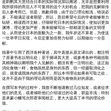
是斟酌其大意结合日本的实际情况加以阐述，无非是想要利用
我所获得的而后人不可复得的这个大好机会，把我的见解留传
后人参考而已。但是，抱歉得很，由于自己理论粗浅，错误必
多，不能满足读者期望，所以，恳切希望今后的学者能够努力
钻研，精读西洋文献，仔细研究日本的实际情况，使知识更加
渊博，理论更加严密，将来能够写出一部精湛完备的文明理
论，从而使全日本的面貌为之一新。我年岁还不算老，为使这
一壮举早日实现，今后定要加倍努力钻研，以期做出一分贡
献。
拙著中引用了西洋各种著述，其中直接从原文译出的，都注明
了原著书名以明出处；至于摘译其大意，或参考各种书籍拮取
其精神藉以阐明我个人见解的，都没有逐一注明出处。这正如
消化食物一样，食物虽然是身外的东西，但一经摄取消化之
后，就变成我体内的东西了。所以本书理论如果有可取之处，
这并不是由于我的理论高明而是因为食物良好的原故。
在撰写本书的过程中，我曾不断地请教过几位知友，或者征求
他们的意见，或者倾听他们介绍读过的论著，获益非浅；特别
是承蒙小幡笃次郎君审阅校正，更大大提高了本书的理论价
值。