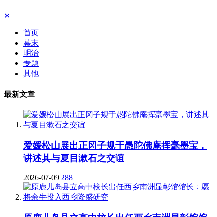
✕
首页
幕末
明治
专题
其他
最新文章
爱媛松山展出正冈子规于愚陀佛庵挥毫墨宝，
讲述其与夏目漱石之交谊
2026-07-09
288