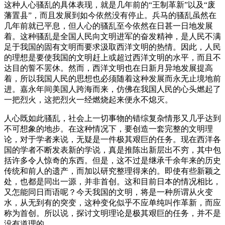
这种人心骚乱的具体表现，就是几年前的“王制革新”以及“废
藩置县”，而且发展到如今依然没有停止。兵马的骚乱虽然在
几年前就已平息，但人心的骚乱至今依然在日甚一日地发展
着。这种骚乱是全国人民向文明进军的奋发精神，是人民不满
足于我国的固有文明而要求汲取西洋文明的热情。因此，人民
的理想是要使我国的文明赶上或超过西洋文明的水平，而且不
达目的誓不罢休。然而，西洋文明也在日新月异地发展提高
着，所以我国人民的思想也必须随着这种发展而永无止境地前
进。嘉永年间美国人跨海而来，仿佛在我国人民的心头燃起了
一把烈火，这把烈火一经燃烧起来便永不熄灭。
人心既如此骚乱，社会上一切事物的错综复杂情形又几乎达到
不可想象的地步。在这种情况下，要创造一套完整的文明理
论，对于学者来说，无疑是一件极其艰巨的任务。现在西洋各
国的学者不断发表新的学说，真是推陈出新层出不穷，其中包
括许多令人惊奇的东西。但是，这不过是继承千余年来的历史
传统和前人的遗产，而加以研究整理得来的。即使有些新颖之
处，也都是同出一源，并非首创。这和目前日本的情况相比，
又怎能同日而语呢？今天我国的文明，将是一种所谓从火变
水，从无到有的突变，这种变化似乎不应单纯叫作革新，而应
称为首创。所以说，探讨文明理论是极其艰巨的任务，并不是
没有道理的。