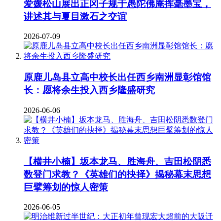
爱媛松山展出正冈子规于愚陀佛庵挥毫墨宝，
讲述其与夏目漱石之交谊
2026-07-09
原鹿儿岛县立高中校长出任西乡南洲显彰馆馆
长：愿将余生投入西乡隆盛研究
2026-06-06
【横井小楠】坂本龙马、胜海舟、吉田松阴悉
数登门求教？《英雄们的抉择》揭秘幕末思想
巨擘筹划的惊人密策
2026-06-05