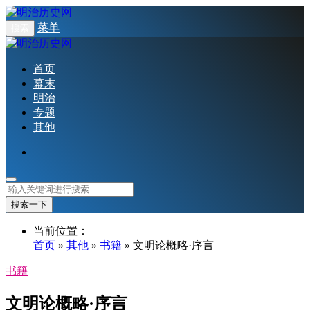
菜单
搜索
首页
幕末
明治
专题
其他
搜索一下
当前位置：
首页
»
其他
»
书籍
» 文明论概略·序言
书籍
文明论概略·序言