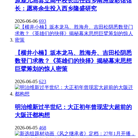
原鹿儿岛县立高中校长出任西乡南洲显彰馆馆
长：愿将余生投入西乡隆盛研究
2026-06-06
693
【横井小楠】坂本龙马、胜海舟、吉田松阴悉
数登门求教？《英雄们的抉择》揭秘幕末思想
巨擘筹划的惊人密策
2026-06-05
623
明治维新过半世纪：大正初年曾现宏大超前的
大阪迁都构想
2026-06-05
468