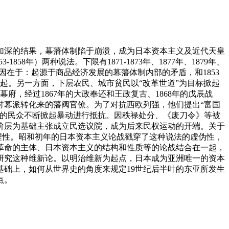
加深的结果，幕藩体制陷于崩溃，成为日本资本主义及近代天皇
8年）两种说法。下限有1871-1873年、1877年、1879年、
要原因在于：起源于商品经济发展的幕藩体制内部的矛盾，和1853
起。另一方面，下层农民、城市贫民以“改革世道”为目标掀起
府，经过1867年的大政奉还和王政复古、1868年的戊辰战
从讨幕派转化来的藩阀官僚。为了对抗西欧列强，他们提出“富国
响的民众不断掀起暴动进行抵抗。因秩禄处分、《废刀令》等被
阶层为基础主张成立民选议院，成为后来民权运动的开端。关于
理性。昭和初年的日本资本主义论战戳穿了这种说法的虚伪性，
革命的主体、日本资本主义的结构和性质等的论战结合在一起，
地研究这种维新论。以明治维新为起点，日本成为亚洲唯一的资本
础上，如何从世界史的角度来规定19世纪后半叶的东亚所发生
点。