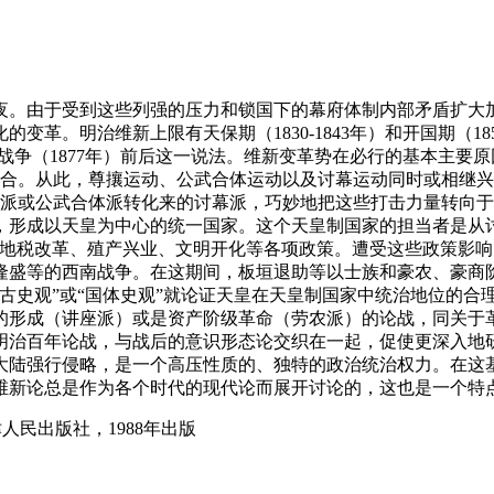
夜。由于受到这些列强的压力和锁国下的幕府体制内部矛盾扩大
治维新上限有天保期（1830-1843年）和开国期（1853-185
开国到西南战争（1877年）前后这一说法。维新变革势在必行的基本主
合。从此，尊攘运动、公武合体运动以及讨幕运动同时或相继兴
攘派或公武合体派转化来的讨幕派，巧妙地把这些打击力量转向于幕
县等，形成以天皇为中心的统一国家。这个天皇制国家的担当者是
、地税改革、殖产兴业、文明开化等各项政策。遭受这些政策影
隆盛等的西南战争。在这期间，板垣退助等以士族和豪农、豪商
古史观”或“国体史观”就论证天皇在天皇制国家中统治地位的合
的形成（讲座派）或是资产阶级革命（劳农派）的论战，同关于
后的明治百年论战，与战后的意识形态论交织在一起，促使更深入
大陆强行侵略，是一个高压性质的、独特的政治统治权力。在这基
维新论总是作为各个时代的现代论而展开讨论的，这也是一个特
人民出版社，1988年出版