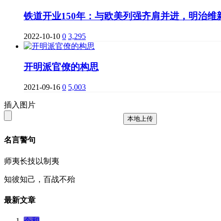
铁道开业150年：与欧美列强齐肩并进，明治维
2022-10-10
0
3,295
开明派官僚的构思
2021-09-16
0
5,003
插入图片
本地上传
名言警句
师夷长技以制夷
知彼知己，百战不殆
最新文章
令和