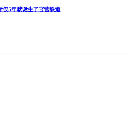
新仅5年就诞生了官营铁道