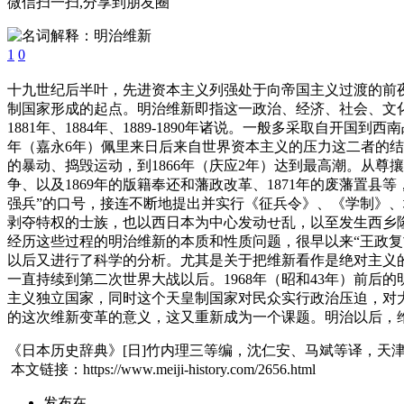
微信扫一扫,分享到朋友圈
1
0
十九世纪后半叶，先进资本主义列强处于向帝国主义过渡的前
制国家形成的起点。明治维新即指这一政治、经济、社会、文化的变革。明
1881年、1884年、1889-1890年诸说。一般多采取自
年（嘉永6年）佩里来日后来自世界资本主义的压力这二者的结
的暴动、捣毁运动，到1866年（庆应2年）达到最高潮。从尊
争、以及1869年的版籍奉还和藩政改革、1871年的废藩置
强兵”的口号，接连不断地提出并实行《征兵令》、《学制》
剥夺特权的士族，也以西日本为中心发动せ乱，以至发生西乡
经历这些过程的明治维新的本质和性质问题，很早以来“王政复
以后又进行了科学的分析。尤其是关于把维新看作是绝对主义
一直持续到第二次世界大战以后。1968年（昭和43年）前
主义独立国家，同时这个天皇制国家对民众实行政治压迫，对
的这次维新变革的意义，这又重新成为一个课题。明治以后，
《日本历史辞典》[日]竹内理三等编，沈仁安、马斌等译，天津
本文链接：https://www.meiji-history.com/2656.html
发布在