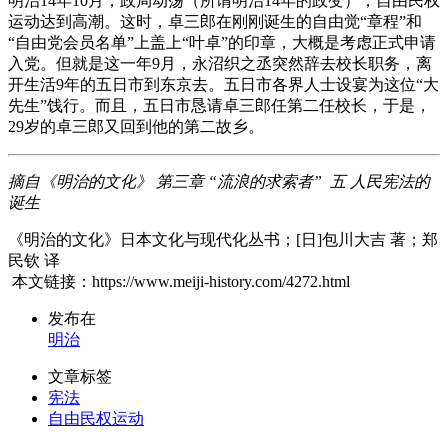
明治14年10月，政局动荡（所谓明治14年的政变），自由民权
运动达到高潮。这时，卓三郎在刚刚诞生的自由觉“章程”和
“自由党会员名单”上盖上“叶卓”的印章，大概是考虑正式申请
入党。但就是这一年9月，永沼织之丞突然辞去校长职务，离
开生活9年的五日市到东京去。五日市各界人士设宴为这位“大
先生”饯行。而且，五日市恳请卓三郎任第二任校长，于是，
29岁的卓三郎又回到他的第二故乡。
摘自《明治的文化》 第三章 “流浪的求索者” 五 人民宪法的
诞生
《明治的文化》日本文化与现代化丛书；[日]包川大吉 著；郑
民钦 译
本文链接：https://www.meiji-history.com/4272.html
发布在
明治
文章标签
宪法
自由民权运动