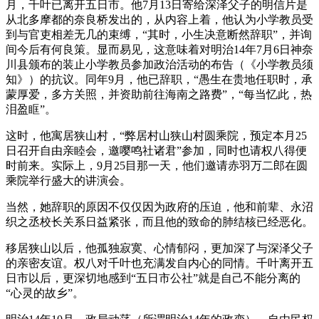
月，千叶已离开五日市。他7月13日寄给深泽父子的明信片是
从北多摩都的奈良桥发出的，从内容上着，他认为小学教员受
到与官吏相差无几的束缚，“其时，小生决意断然辞职”，并询
间今后有何良策。显而易见，这意味着对明治14年7月6日神奈
川县颁布的装止小学教员参加政治活动的布告（《小学教员须
知》）的抗议。同年9月，他已辞职，“愚生在贵地任职时，承
蒙厚爱，多方关照，并资助前往海南之路费”，“每当忆此，热
泪盈眶”。
这时，他寓居狭山村，“弊居村山狭山村圆乘院，预定本月25
日召开自由亲睦会，邀嘤鸣社诸君”参加，同时也请权八得便
时前来。实际上，9月25目那一天，他们邀请赤羽万二郎在圆
乘院举行盛大的讲演会。
当然，她辞职的原因不仅仅因为政府的压迫，他和前辈、永沼
织之丞校长关系日益紧张，而且他的致命的肺结核已经恶化。
移居狭山以后，他孤独寂寞、心情郁闷，更加深了与深泽父子
的亲密友谊。权八对千叶也充满发自内心的同情。千叶离开五
日市以后，更深切地感到“五日市公社”就是自己不能分离的
“心灵的故乡”。