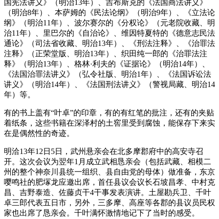
国宪法讲义》（明治13年）、吉布斯克的《法国商法讲义》
（明治8年）、本萨姆的《民法论纲》（明治9年）、《立法论
纲》（明治11年）、波尔赛尔的《分权论》（元老院收藏、明
治11年）、里巴尔的《自治论》、维因特夏特的《德意志民法
通论》（司法省收藏、明治13年）、《刑法注释》、《治罪法
注释》（正荣堂版、明治13年）、织田纯一郎的《治罪法注
释》（明治13年）、格林·利夫的《证据论》（明治14年）、
《法国治罪法讲义》（弘令社版、明治1年）、《法国诉讼法
讲义》（明治14年）、《法国刑法讲义》（警视局藏、明治14
年）等。
有的书上盖有“叶卓”的印章，有的有红笔的批注，还有的夹贴
着纸条，这些书籍在深泽村的土窖里受到腐蚀，能保存下来实
在是偶然性的奇迹。
明洽13年12日5日，武州悬亲会在北多摩郡府中的高安寺召
开。这次会议为翌年1月成立武相恳亲会（包括武藏、相模二
州的整个神奈川县统一组织、县自由党的母体）做准备，东京
嘤鸣社的肥塜龙应邀出席，首任县议会议长石坡昌孝、中村克
昌、吉野泰造、佐藤贞干4干事发表演讲。土屋勘兵卫、千叶
卓三郎代表五日市，另外，三多摩、高座等各郡的县议员民权
家也出席了恳亲会。千叶满怀激情地记下了当时的感受。