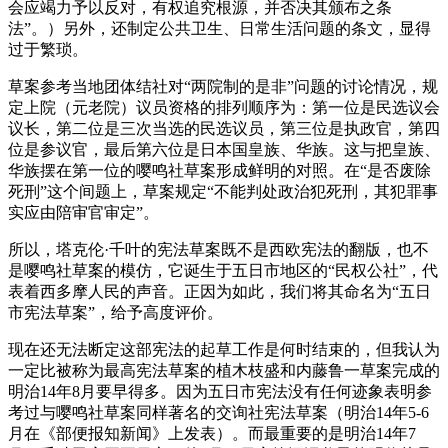
会应竭力予以反对，有权追究根源，并否决其颁布之条
法”。）另外，还制定公共卫生、日常生活问题的条文，显得
过于繁琐。
草案参考当地团体结社对“两院制的是非”问题的讨论情况，规
定上院（元老院）议员资格的排列顺序为：第一位是民选议会
议长，第二位是三次当选的民选议员，第三位是执政官，第四
位是参议官，最后第六位是日本国皇族、华族。这与把皇族、
华族摆在第一位的嘤鸣社草案形成鲜明的对照。在“是否废除
死刑”这个间题上，草案规定“不能判处政治犯死刑，其犯罪事
实应由陪审官审定”。
所以，塔克伦·千叶的宪法草案既不是西欧宪法的翻版，也不
是嘤鸣社草案的模仿，它诞生于五日市地区的“民权公社”，代
表着西多摩人民的声音。正因为如此，我们将其命名为“五日
市宪法草案”，给予高度评价。
现在还无法断定这部宪法的起草工作是何时结束的，但我认为
一定比被称为最高宪法草案的植木枝盛和内藤鲁一草案完成的
明治14年8月要早得多。因为五日市宪法没有任何迹象表明参
考过与嘤鸣社草案同样著名的交询社宪法草案（明治14年5-6
月在《部便报知新闻》上发表）。而最重要的是明治14年7