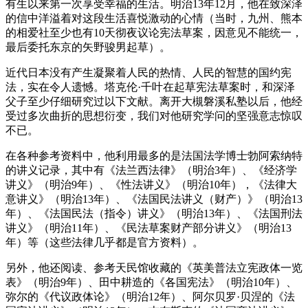
有生以来第一次享受幸福的生活。明治13年12月，他在致深泽
的信中洋溢着对这段生活喜悦激动的心情（当时，九州、熊本
的相爱社至少也有10天彻夜议论宪法草案，因意见不能统一，
最后委托东京的矢野骏男起草）。
近代日本没有产生凝聚着人民的热情、人民的智慧的国约宪
法，实在令人遗憾。塔克伦·千叶在起草宪法草案时，和深泽
父子至少仔细研究过以下文献。离开大槻磐溪私塾以后，他经
受过多次曲折的思想衍变，我们对他研究学问的坚强意志惊叹
不已。
在各种参考资料中，他利用最多的是法国法学博士勃阿索纳特
的讲义记录，其中有《法兰西法律》（明治3年）、《经济学
讲义》（明治9年）、《性法讲义》（明治10年），《法律大
意讲义》（明治13年）、《法国民法讲义（财产）》（明治13
年）、《法国民法（指令）讲义》（明治13年）、《法国刑法
讲义》（明治11年）、《民法草案财产部分讲义》（明治13
年）等（这些法律几乎都是官方资料）。
另外，他还阅读、参考天民馆收藏的《英美普法立宪政体一览
表》（明治9年）、田中耕造的《各国宪法》（明治10年）、
弥尔的《代议政体论》（明治12年）、阿尔贝罗·贝涅的《法