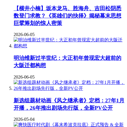
【横井小楠】坂本龙马、胜海舟、吉田松阴悉
数登门求教？《英雄们的抉择》揭秘幕末思想
巨擘筹划的惊人密策
2026-06-05
明治维新过半世纪：大正初年曾现宏大超前的
大阪迁都构想
2026-06-05
新选组题材动画《风之继承者》定档：27年1月
开播，26年推出剧场先行版，全新PV公开
2026-05-04