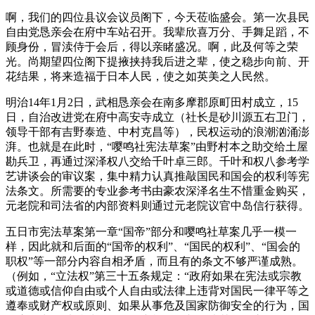
啊，我们的四位县议会议员阁下，今天莅临盛会。第一次县民
自由党恳亲会在府中车站召开。我辈欣喜万分、手舞足蹈，不
顾身份，冒渎侍于会后，得以亲睹盛况。啊，此及何等之荣
光。尚期望四位阁下提掖挟持我后进之辈，使之稳步向前、开
花结果，将来造福于日本人民，使之如英美之人民然。
明治14年1月2日，武相恳亲会在南多摩郡原町田村成立，15
日，自治改进党在府中高安寺成立（社长是砂川源五右卫门，
领导干部有吉野泰造、中村克昌等），民权运动的浪潮汹涌澎
湃。也就是在此时，“嘤鸣社宪法草案”由野村本之助交给土屋
勘兵卫，再通过深泽权八交给千叶卓三郎。千叶和权八参考学
艺讲谈会的审议案，集中精力认真推敲国民和国会的权利等宪
法条文。所需要的专业参考书由豪农深泽名生不惜重金购买，
元老院和司法省的内部资料则通过元老院议官中岛信行获得。
五日市宪法草案第一章“国帝”部分和嘤鸣社草案几乎一模一
样，因此就和后面的“国帝的权利”、“国民的权利”、“国会的
职权”等一部分内容自相矛盾，而且有的条文不够严谨成熟。
（例如，“立法权”第三十五条规定：“政府如果在宪法或宗教
或道德或信仰自由或个人自由或法律上违背对国民一律平等之
遵奉或财产权或原则、如果从事危及国家防御安全的行为，国