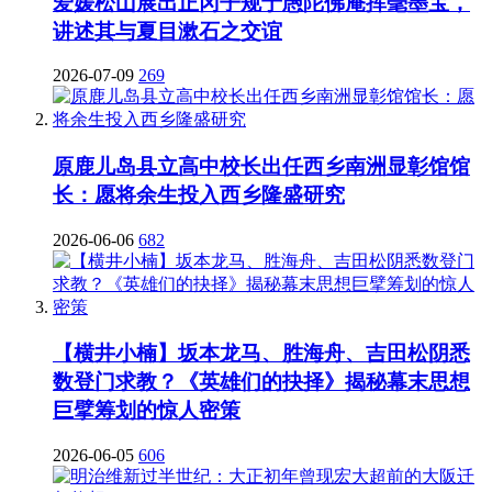
爱媛松山展出正冈子规于愚陀佛庵挥毫墨宝，
讲述其与夏目漱石之交谊
2026-07-09
269
原鹿儿岛县立高中校长出任西乡南洲显彰馆馆
长：愿将余生投入西乡隆盛研究
2026-06-06
682
【横井小楠】坂本龙马、胜海舟、吉田松阴悉
数登门求教？《英雄们的抉择》揭秘幕末思想
巨擘筹划的惊人密策
2026-06-05
606