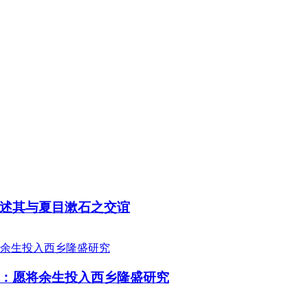
述其与夏目漱石之交谊
：愿将余生投入西乡隆盛研究