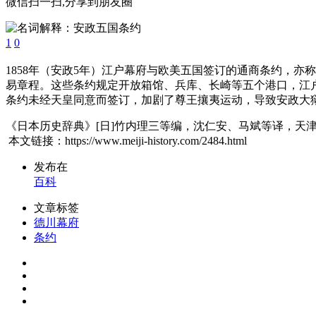
微信扫一扫,分享到朋友圈
1
0
1858年（安政5年）江户幕府与欧美五国签订的通商条约，亦
易章程。这些条约规定开放箱馆、兵库、长崎等五个港口，江
条约未经天皇同意而签订，加剧了尊王攘夷运动，导致安政大狱
《日本历史辞典》[日]竹内理三等编，沈仁安、马斌等译，天津
本文链接：https://www.meiji-history.com/2484.html
发布在
百科
文章标签
德川幕府
条约