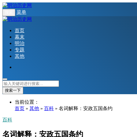
菜单
搜索
首页
幕末
明治
专题
其他
搜索一下
当前位置：
首页
»
其他
»
百科
» 名词解释：安政五国条约
百科
名词解释：安政五国条约