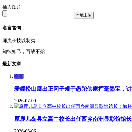
插入图片
本地上传
名言警句
师夷长技以制夷
知彼知己，百战不殆
最新文章
令和
爱媛松山展出正冈子规于愚陀佛庵挥毫墨宝，讲
2026-07-09
原鹿儿岛县立高中校长出任西乡南洲显彰馆馆长
2026-06-06